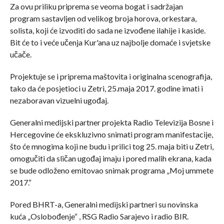
Za ovu priliku priprema se veoma bogat i sadržajan
program sastavljen od velikog broja horova, orkestara,
solista, koji će izvoditi do sada ne izvođene ilahije i kaside.
Bit će to i veće učenja Kur'ana uz najbolje domaće i svjetske
učače.
Projektuje se i priprema maštovita i originalna scenografija,
tako da će posjetioci u Zetri, 25.maja 2017. godine imati i
nezaboravan vizuelni ugođaj.
Generalni medijski partner projekta Radio Televizija Bosne i
Hercegovine će ekskluzivno snimati program manifestacije,
što će mnogima koji ne budu i prilici tog 25. maja biti u Zetri,
omogučiti da sličan ugođaj imaju i pored malih ekrana, kada
se bude odloženo emitovao snimak programa „Moj ummete
2017.“
Pored BHRT-a, Generalni medijski partneri su novinska
kuća „Oslobođenje“ , RSG Radio Sarajevo i radio BIR.