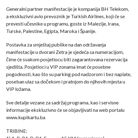
Generalni partner manifestacije je kompanija BH Telekom,
a ekskluzivni avio prevoznik je Turkish Airlines, koji će se
prevesti učesnike u programu, goste iz Malezije, Irana,
Turske, Palestine, Egipta, Maroka i Španije.
Postavka za smještaj publike na dan održavanja
manifestacije u dvorani Zetra je sjedeća sa numeracijom,
čime će svakom posjetiocu biti zagarantovana rezervacija
sjedišta. Posjetioci u VIP zonama imat će posebne
pogodnosti, kao što su parking pod nadzorom i bez naplate,
poseban ulaz sa dočekom i pratnjom do njihovih mjesta u
VIP ložama.
Sve detalje vezane za sadržaj programa, kao i servisne
informacije ekskluzivno će se objavljivati na web portalu
www.kupikartu.ba
TRIBINE: