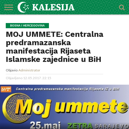
POČETNA
O
DŽEMATI
IMAMI
MEKTEBSKI
VIJESTI
HUTBE
NAJAVE
KALENDAR
KONTAKT
BOSNA I HERCEGOVINA
MEDŽLISU
CENTAR
MOJ UMMETE: Centralna
predramazanska
manifestacija Rijaseta
Islamske zajednice u BiH
Objavio
Administrator
Objavljeno
12.05.2017. 22:15