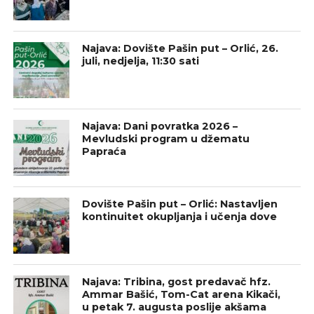
Najava: Dovište Pašin put – Orlić, 26.
juli, nedjelja, 11:30 sati
Najava: Dani povratka 2026 –
Mevludski program u džematu
Papraća
Dovište Pašin put – Orlić: Nastavljen
kontinuitet okupljanja i učenja dove
Najava: Tribina, gost predavač hfz.
Ammar Bašić, Tom-Cat arena Kikači,
u petak 7. augusta poslije akšama