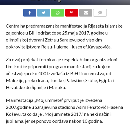
COMMENTS
Centralna predramazanska manifestacija Rijaseta Islamske
zajednice u BiH održat će se 25.maja 2017. godine u
olimpijskoj dvorani Zetra u Sarajevu pod visokim
pokroviteljstvom Reisu-l-uleme Husen ef.Kavazovića.
Za ovaj projekat formiran je respektabilan organizacioni
tim, koji će pripremiti program manifestacije u kojem
učestvuje preko 400 izvođača iz BiH i inozemstva, od
Malezije, preko Irana, Turske, Palestine, Srbije, Egipta i
Hrvatske do Španije i Maroka.
Manifestacija „Moj ummete“ prvi put je izvedena
2007.godine u Sarajevu na stadionu Asim Fehatović Hase na
Koševu, tako da je „Moj ummete 2017.“ na neki način i
jubilarna, jer se ponovo održava nakon 10 godina.