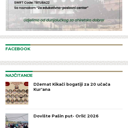
FACEBOOK
NAJČITANIJE
Džemat Kikači bogatiji za 20 učača
Kur'ana
Dovište Pašin put- Orlić 2026