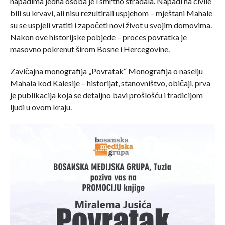
napadima jedna osoba je i smrtno stradala. Napadi na civile
bili su krvavi, ali nisu rezultirali uspjehom – mještani Mahale
su se uspjeli vratiti i započeti novi život u svojim domovima.
Nakon ove historijske pobjede – proces povratka je
masovno pokrenut širom Bosne i Hercegovine.
Zavičajna monografija „Povratak“ Monografija o naselju
Mahala kod Kalesije – historijat, stanovništvo, običaji, prva
je publikacija koja se detaljno bavi prošlošću i tradicijom
ljudi u ovom kraju.