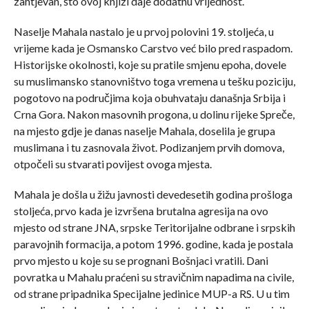
zahtjevan, što ovoj knjizi daje dodatnu vrijednost.
Naselje Mahala nastalo je u prvoj polovini 19. stoljeća, u
vrijeme kada je Osmansko Carstvo već bilo pred raspadom.
Historijske okolnosti, koje su pratile smjenu epoha, dovele
su muslimansko stanovništvo toga vremena u tešku poziciju,
pogotovo na područjima koja obuhvataju današnja Srbija i
Crna Gora. Nakon masovnih progona, u dolinu rijeke Spreče,
na mjesto gdje je danas naselje Mahala, doselila je grupa
muslimana i tu zasnovala život. Podizanjem prvih domova,
otpočeli su stvarati povijest ovoga mjesta.
Mahala je došla u žižu javnosti devedesetih godina prošloga
stoljeća, prvo kada je izvršena brutalna agresija na ovo
mjesto od strane JNA, srpske Teritorijalne odbrane i srpskih
paravojnih formacija, a potom 1996. godine, kada je postala
prvo mjesto u koje su se prognani Bošnjaci vratili. Dani
povratka u Mahalu praćeni su stravičnim napadima na civile,
od strane pripadnika Specijalne jedinice MUP-a RS. U u tim