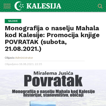
POČETNA
O
DŽEMATI
IMAMI
MEKTEBSKI
VIJESTI
HUTBE
NAJAVE
KALENDAR
KONTAKT
NAJAVE
MEDŽLISU
CENTAR
Monografija o naselju Mahala
kod Kalesije: Promocija knjige
POVRATAK (subota,
21.08.2021.)
Objavio
Administrator
Objavljeno
18.08.2021. 22:35