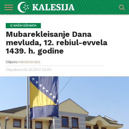
POČETNA
O
DŽEMATI
IMAMI
MEKTEBSKI
VIJESTI
HUTBE
NAJAVE
KALENDAR
KONTAKT
IZ NAŠIH DŽEMATA
MEDŽLISU
CENTAR
Mubarekleisanje Dana
mevluda, 12. rebiul-evvela
1439. h. godine
Objavio
Administrator
Objavljeno
01.12.2017. 01:05