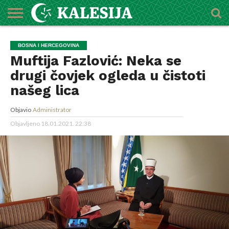
POČETNA
O
DŽEMATI
IMAMI
MEKTEBSKI
VIJESTI
HUTBE
NAJAVE
KALENDAR
KONTAKT
BOSNA I HERCEGOVINA
MEDŽLISU
CENTAR
Muftija Fazlović: Neka se
drugi čovjek ogleda u čistoti
našeg lica
Objavio
Administrator
Objavljeno
18.01.2021. 22:38