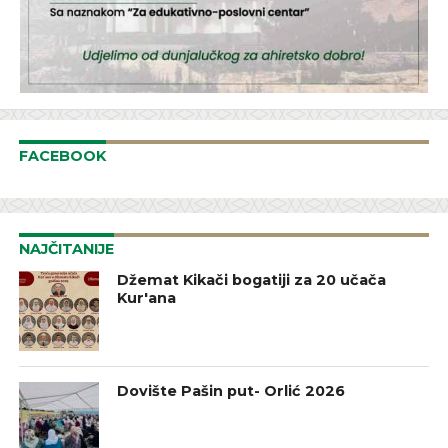
FACEBOOK
NAJČITANIJE
Džemat Kikači bogatiji za 20 učača
Kur'ana
Dovište Pašin put- Orlić 2026