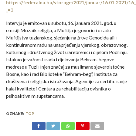
https://federalna.ba/storage/2021/januar/16.01.2021/16
_=1
Intervju je emitovan u subotu, 16. januara 2021. god. u
emisiji Mozaik religija, a Muftija je govorio i o radu
Muftijstva tuzlanskog, sjećanju na žrtve Genocida ali i
kontinuiranom radu na unaprjeđenju vjerskog, obrazovnog,
kulturnog i društvenog život u Srebrenici i cijelom Podrinju.
Istakao je važnosti rada i djelovanja Behram-begove
medrese u Tuzli i njen značaj za muslimane sjeveroistočne
Bosne, kao i rad Biblioteke “Behram-beg”, Instituta za
društvena i religijska istraživanja, Agencije za certificiranje
halal kvalitete i Centara za rehabilitaciju ovisnika o
psihoaktivnim supstancama.
OZNAKE:
TOP