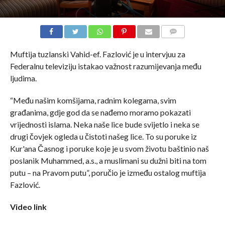
COMMENTS
Muftija tuzlanski Vahid-ef. Fazlović je u intervjuu za
Federalnu televiziju istakao važnost razumijevanja među
ljudima.
“Među našim komšijama, radnim kolegama, svim
građanima, gdje god da se nađemo moramo pokazati
vrijednosti islama. Neka naše lice bude svijetlo i neka se
drugi čovjek ogleda u čistoti našeg lice. To su poruke iz
Kur'ana Časnog i poruke koje je u svom životu baštinio naš
poslanik Muhammed, a.s., a muslimani su dužni biti na tom
putu – na Pravom putu”, poručio je između ostalog muftija
Fazlović.
Video link