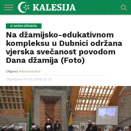
POČETNA
O
DŽEMATI
IMAMI
MEKTEBSKI
VIJESTI
HUTBE
NAJAVE
KALENDAR
KONTAKT
IZ NAŠIH DŽEMATA
MEDŽLISU
CENTAR
Na džamijsko-edukativnom
kompleksu u Dubnici održana
vjerska svečanost povodom
Dana džamija (Foto)
Objavio
Administrator
Objavljeno
07.05.2018. 22:20