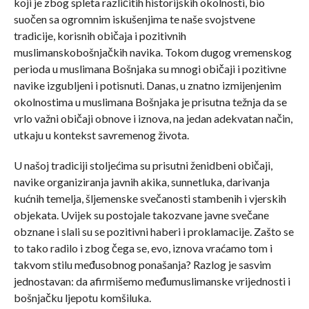
koji je zbog spleta različitih historijskih okolnosti, bio
suočen sa ogromnim iskušenjima te naše svojstvene
tradicije, korisnih običaja i pozitivnih
muslimanskobošnjačkih navika. Tokom dugog vremenskog
perioda u muslimana Bošnjaka su mnogi običaji i pozitivne
navike izgubljeni i potisnuti. Danas, u znatno izmijenjenim
okolnostima u muslimana Bošnjaka je prisutna težnja da se
vrlo važni običaji obnove i iznova, na jedan adekvatan način,
utkaju u kontekst savremenog života.
U našoj tradiciji stoljećima su prisutni ženidbeni običaji,
navike organiziranja javnih akika, sunnetluka, darivanja
kućnih temelja, šljemenske svečanosti stambenih i vjerskih
objekata. Uvijek su postojale takozvane javne svečane
obznane i slali su se pozitivni haberi i proklamacije. Zašto se
to tako radilo i zbog čega se, evo, iznova vraćamo tom i
takvom stilu međusobnog ponašanja? Razlog je sasvim
jednostavan: da afirmišemo međumuslimanske vrijednosti i
bošnjačku ljepotu komšiluka.