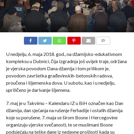
COMMENTS
U nedjelju, 6. maja 2018. god., na džamijsko-edukativnom
kompleksu u Dubnici, čija izgradnja još uvijek traje, održana
je vjerska povodom Dana džamija i tom prilikom je,
povodom završetka građevinskih-betonskih radova,
proučena i šljemenska dova. U subotu, kao i u nedjelju,
upriličeno je darivanje šljemena.
7. maj je u Takvimu – Kalendaru IZ u BiH označen kao Dan
džamija, dan sjećanja na rušenje Ferhadije i ostalih džamija
koje su porušene. 7. maja se širom Bosne i Hercegovine
organizuju vjerske svečanosti, te se muslimani Bosne
podsjećaju na teške dane iz nedavne prošlosti kada su