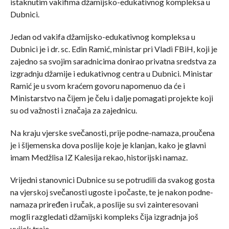
istaknutim vakifima džamijsko-edukativnog kompleksa u
Dubnici.
Jedan od vakifa džamijsko-edukativnog kompleksa u
Dubnici je i dr. sc. Edin Ramić, ministar pri Vladi FBiH, koji je
zajedno sa svojim saradnicima donirao privatna sredstva za
izgradnju džamije i edukativnog centra u Dubnici. Ministar
Ramić je u svom kraćem govoru napomenuo da će i
Ministarstvo na čijem je čelu i dalje pomagati projekte koji
su od važnosti i značaja za zajednicu.
Na kraju vjerske svečanosti, prije podne-namaza, proučena
je i šljemenska dova poslije koje je klanjan, kako je glavni
imam Medžlisa IZ Kalesija rekao, historijski namaz.
Vrijedni stanovnici Dubnice su se potrudili da svakog gosta
na vjerskoj svečanosti ugoste i počaste, te je nakon podne-
namaza priređen i ručak, a poslije su svi zainteresovani
mogli razgledati džamijski kompleks čija izgradnja još
uvijek traje.