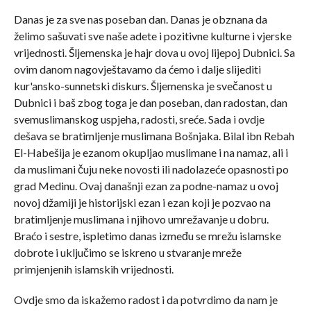
Danas je za sve nas poseban dan. Danas je obznana da
želimo sašuvati sve naše adete i pozitivne kulturne i vjerske
vrijednosti. Šljemenska je hajr dova u ovoj lijepoj Dubnici. Sa
ovim danom nagovještavamo da ćemo i dalje slijediti
kur'ansko-sunnetski diskurs. Šljemenska je svečanost u
Dubnici i baš zbog toga je dan poseban, dan radostan, dan
svemuslimanskog uspjeha, radosti, sreće. Sada i ovdje
dešava se bratimljenje muslimana Bošnjaka. Bilal ibn Rebah
El-Habešija je ezanom okupljao muslimane i na namaz, ali i
da muslimani čuju neke novosti ili nadolazeće opasnosti po
grad Medinu. Ovaj današnji ezan za podne-namaz u ovoj
novoj džamiji je historijski ezan i ezan koji je pozvao na
bratimljenje muslimana i njihovo umrežavanje u dobru.
Braćo i sestre, ispletimo danas između se mrežu islamske
dobrote i uključimo se iskreno u stvaranje mreže
primjenjenih islamskih vrijednosti.
Ovdje smo da iskažemo radost i da potvrdimo da nam je