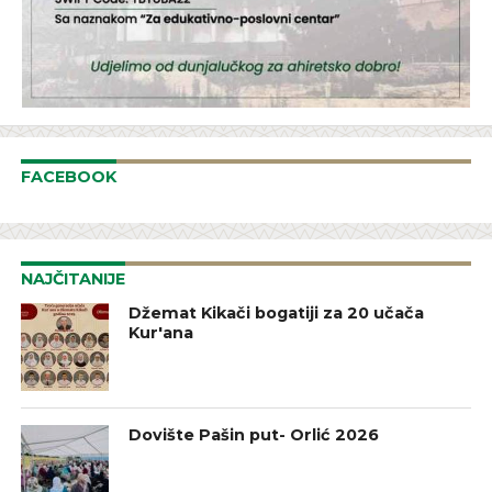
FACEBOOK
NAJČITANIJE
Džemat Kikači bogatiji za 20 učača
Kur'ana
Dovište Pašin put- Orlić 2026