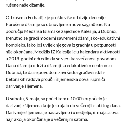
rušene naše džamije.
Od rušenja Ferhadije je prošlo više od dvije decenije.
Porušene džamije su obnovljene a nove sagrađene. Na
području Medžlisa Islamske zajednice Kalesija, u Dubnici,
trenutno se gradi moderni savremeni džamijsko-edukativni
kompleks. Iako još uvijek njegova izgradnja u potpunosti
nije okončana, Medžlis IZ Kalesija je u kalendaru aktivnosti
u 2018. godini odredio da se vjerska svečanost povodom
Dana džamija održi u džamiji sa edukativnim centrom u
Dubnici, te da se povodom završetka građevinskih-
betonskih radova prouči i šljemenska dova i upriliči
darivanje šljemena.
U subotu, 5. maja, sa početkom u 10.00h otpočelo je
darivanje šljemena koje je trajalo do večernjih sati tog dana.
Darivanje šljemena je nastavljeno i u nedjelju, 6. maja, a ova
hajr akcija okončana je u večernjim satima.