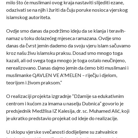
milo što će muslimani ovog kraja nastaviti slijediti ezane,
odazivati se na njih i žuriti da čuju poruke nosioca vjerskog
islamskog autoriteta.
Ovdje smo danas da podržimo ideju da se klanja i teravih-
namaz u toku dolazećeg mjeseca ramazana. Ovdje smo
danas da čvrst jemin dademo da svoju vjeru islam sačuvamo
kroz našu živu islamsku praksu. Dosad smo mnogo toga
kazali, ali od svega toga mnogo je toga ostalo neučinjeno,
nerealizovano. Danas dajmo jemin da ćemo biti muslimani i
muslimanke QAVLEN VE A'MELEN – riječju i djelom,
teorijom i živom praksom.”
O realizaciji projekta izgradnje “Džamije sa edukativnim
centrom i kućom za imama u naselju Dubnica” govorio je
predsjednik Medžlisa IZ Kalesija, dr. sc. Muhamed Alić, koji
je ukratko predstavio projekat od ideje do realizacije.
U sklopu vjerske svečanosti dodijeljene su zahvalnice