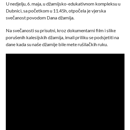
U nedjelju, 6. maja, u džamijsko-edukativnom kompleksu u
Dubnici, sa početkom u 11.45h, otpočela je vjerska
svečanost povodom Dana džamija.
Na svečanosti su prisutni, kroz dokumentarni film i slike
porušenih kalesijskih džamija, imali priliku se podsjetiti na
dane kada su naše džamije bile mete rušilačkih ruku.