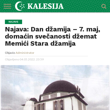
POČETNA
O
DŽEMATI
IMAMI
MEKTEBSKI
VIJESTI
HUTBE
NAJAVE
KALENDAR
KONTAKT
NAJAVE
MEDŽLISU
CENTAR
Najava: Dan džamija – 7. maj,
domaćin svečanosti džemat
Memići Stara džamija
Objavio
Administrator
Objavljeno
04.05.2022. 23:59