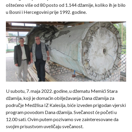
oštećeno više od 80 posto od 1.144 džamije, koliko ih je bilo
u Bosni i Hercegovini prije 1992. godine.
U subotu, 7. maja 2022. godine, u džematu Memići Stara
džamija, koji je domaćin obilježavanja Dana džamija za
područje Medžlisa IZ Kalesija, biće izveden prigodan vjerski
program povodom Dana džamija. Svečanost će početi u
12.00 sati. Ovim putem pozivamo sve zainteresovane da
svojim prisustvom uveličaju svečanost.