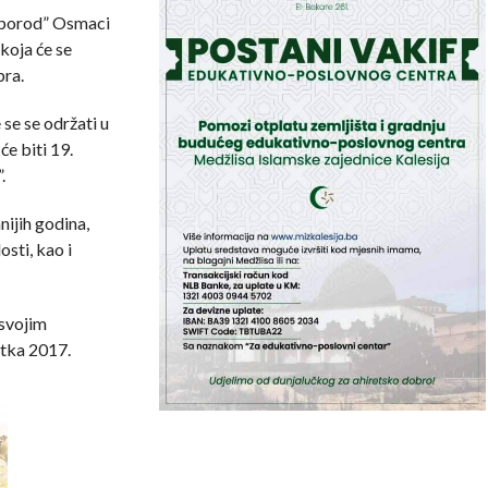
reporod” Osmaci
koja će se
bra.
 se se održati u
e biti 19.
.
nijih godina,
sti, kao i
svojim
atka 2017.