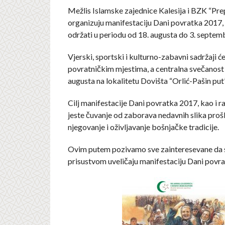
Mežlis Islamske zajednice Kalesija i BZK “P
organizuju manifestaciju Dani povratka 2017, 
održati u periodu od 18. augusta do 3. septem
Vjerski, sportski i kulturno-zabavni sadržaji će
povratničkim mjestima, a centralna svečanost ć
augusta na lokalitetu Dovišta “Orlić-Pašin put”
Cilj manifestacije Dani povratka 2017, kao i ra
jeste čuvanje od zaborava nedavnih slika prošlo
njegovanje i oživljavanje bošnjačke tradicije.
Ovim putem pozivamo sve zainteresevane da 
prisustvom uveličaju manifestaciju Dani povr