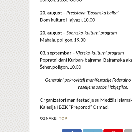
20. august
–
Predstava “Bosanska bajka”
Dom kulture Hajvazi, 18.00
20. august
–
Sportsko-kulturni program
Mahala, poligon, 19.30
03. septembar
–
Vjersko-kulturni program
Popratni dani Kurban-bajrama, Bajramska ak
Šeher, poligon, 18.00
Generalni pokrovitelj manifestacije Federalno
raseljene osobe i izbjeglice.
Organizatori manifestacije su Medžlis Islams
Kalesija i BZK “Preporod” Osmaci.
OZNAKE:
TOP