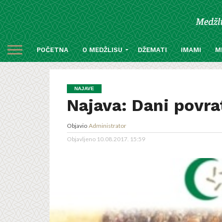
POČETNA
O MEDŽLISU
DŽEMATI
IMAMI
M
NAJAVE
Najava: Dani povra
Objavio
Administrator
Objavljeno
10.08.2017. 15:59