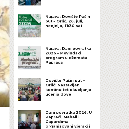
Najava: Dovište Pašin
put – Orlić, 26. juli,
nedjelja, 11:30 sati
Najava: Dani povratka
2026 – Mevludski
program u džematu
Papraća
Dovište Pašin put –
Orlić: Nastavljen
kontinuitet okupljanja i
učenja dove
Dani povratka 2026: U
Papraći, Mahali i
Capardima
organizovani vjerski i