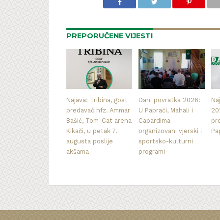
PREPORUČENE VIJESTI
Najava: Tribina, gost
Dani povratka 2026:
Na
predavač hfz. Ammar
U Papraći, Mahali i
20
Bašić, Tom-Cat arena
Capardima
pr
Kikači, u petak 7.
organizovani vjerski i
Pa
augusta poslije
sportsko-kulturni
akšama
programi