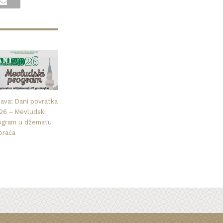
java: Dani povratka
26 – Mevludski
ogram u džematu
praća