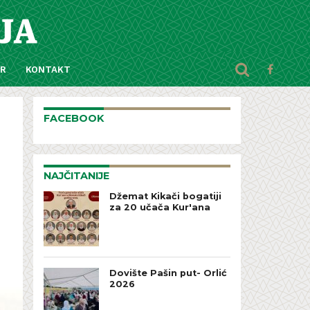
AR
KONTAKT
FACEBOOK
NAJČITANIJE
Džemat Kikači bogatiji
za 20 učača Kur'ana
Dovište Pašin put- Orlić
2026