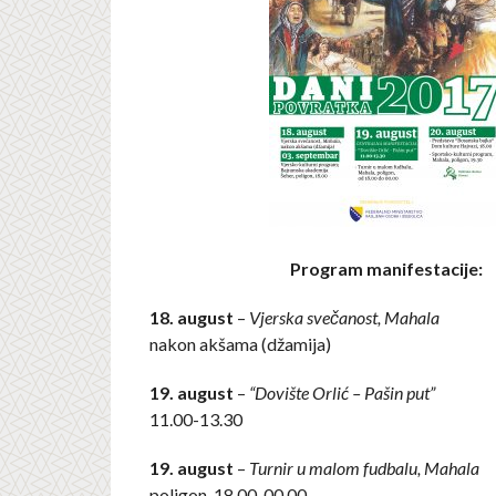
Program manifestacije:
18. august
–
Vjerska svečanost, Mahala
nakon akšama (džamija)
19. august
–
“Dovište Orlić – Pašin put”
11.00-13.30
19. august
–
Turnir u malom fudbalu,
Mahala
poligon, 18.00-00.00