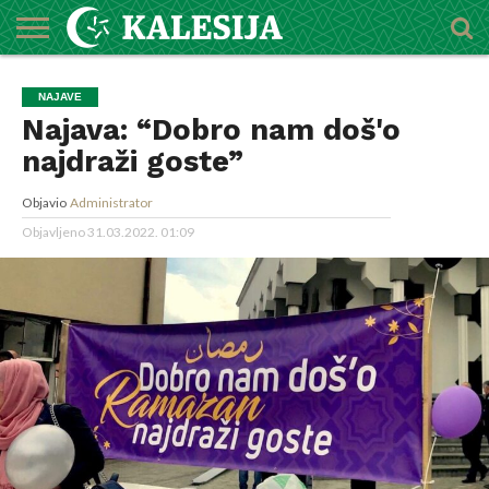
POČETNA
O
DŽEMATI
IMAMI
MEKTEBSKI
VIJESTI
HUTBE
NAJAVE
KALENDAR
KONTAKT
NAJAVE
MEDŽLISU
CENTAR
Najava: “Dobro nam doš'o
najdraži goste”
Objavio
Administrator
Objavljeno
31.03.2022. 01:09