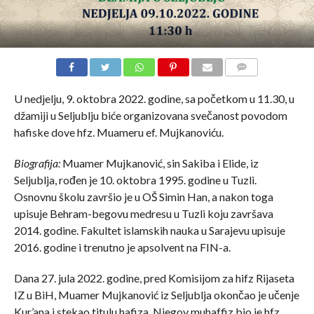
COMMENTS
U nedjelju, 9. oktobra 2022. godine, sa početkom u 11.30, u
džamiji u Seljublju biće organizovana svečanost povodom
hafiske dove hfz. Muameru ef. Mujkanoviću.
Biografija:
Muamer Mujkanović, sin Sakiba i Elide, iz
Seljublja, rođen je 10. oktobra 1995. godine u Tuzli.
Osnovnu školu završio je u OŠ Simin Han, a nakon toga
upisuje Behram-begovu medresu u Tuzli koju završava
2014. godine. Fakultet islamskih nauka u Sarajevu upisuje
2016. godine i trenutno je apsolvent na FIN-a.
Dana 27. jula 2022. godine, pred Komisijom za hifz Rijaseta
IZ u BiH, Muamer Mujkanović iz Seljublja okončao je učenje
Kur’ana i stekao titulu hafiza. Njegov muhaffiz bio je hfz.