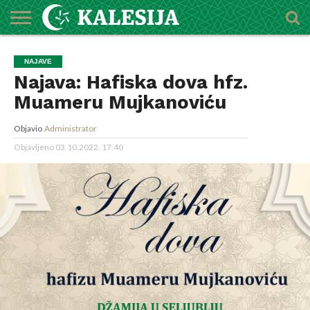
POČETNA
O
DŽEMATI
IMAMI
MEKTEBSKI
VIJESTI
HUTBE
NAJAVE
KALENDAR
KONTAKT
NAJAVE
MEDŽLISU
CENTAR
Najava: Hafiska dova hfz.
Muameru Mujkanoviću
Objavio
Administrator
Objavljeno
03.10.2022. 17:40