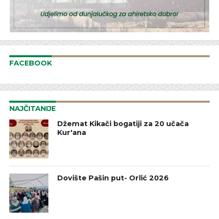
FACEBOOK
NAJČITANIJE
Džemat Kikači bogatiji za 20 učača
Kur'ana
Dovište Pašin put- Orlić 2026