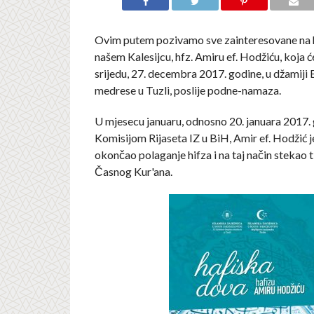
Ovim putem pozivamo sve zainteresovane na 
našem Kalesijcu, hfz. Amiru ef. Hodžiću, koja ć
srijedu, 27. decembra 2017. godine, u džamij
medrese u Tuzli, poslije podne-namaza.
U mjesecu januaru, odnosno 20. januara 2017. 
Komisijom Rijaseta IZ u BiH, Amir ef. Hodžić j
okončao polaganje hifza i na taj način stekao t
Časnog Kur'ana.