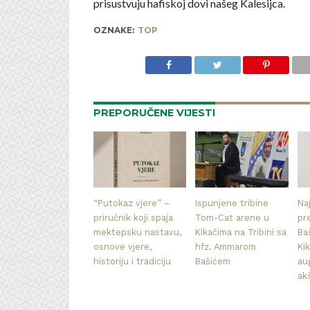
prisustvuju hafiskoj dovi našeg Kalesijca.
OZNAKE:
TOP
PREPORUČENE VIJESTI
“Putokaz vjere” –
Ispunjene tribine
Naj
priručnik koji spaja
Tom-Cat arene u
pr
mektepsku nastavu,
Kikačima na Tribini sa
Ba
osnove vjere,
hfz. Ammarom
Kik
historiju i tradiciju
Bašićem
au
ak