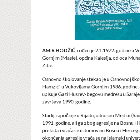
AMIR HODŽIĆ
, rođen je 2.1.1972. godine u 
Gornjim (Masle), općina Kalesija, od oca Muh
Zibe.
Osnovno školovanje stekao je u Osnovnoj šk
Hamzić“ u Vukovijama Gornjim 1986. godine,
upisuje Gazi Husrev-begovu medresu u Sarajev
završava 1990. godine.
Studij započinje u Rijadu, odnosno Medini (Sau
1991. godine, ali ga zbog agresije na Bosnu i
prekida i vraća se u domovinu Bosnu i Herceg
okončanja agresije vraća se na Islamski univer