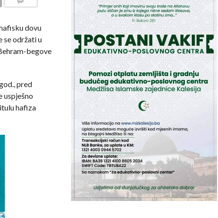
COMMENTS
hafisku dovu
e se održati u
i Behram-begove
god., pred
e uspješno
itulu hafiza