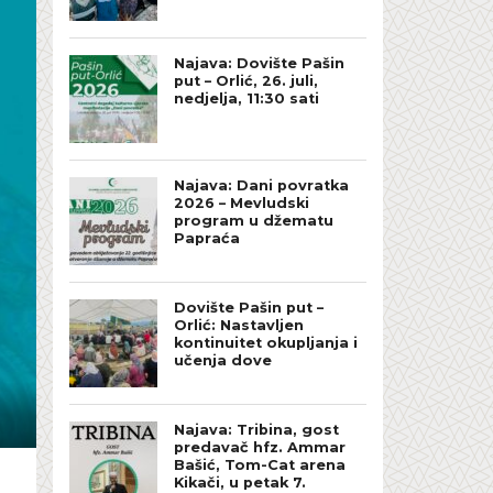
Najava: Dovište Pašin
put – Orlić, 26. juli,
nedjelja, 11:30 sati
Najava: Dani povratka
2026 – Mevludski
program u džematu
Papraća
Dovište Pašin put –
Orlić: Nastavljen
kontinuitet okupljanja i
učenja dove
Najava: Tribina, gost
predavač hfz. Ammar
Bašić, Tom-Cat arena
Kikači, u petak 7.