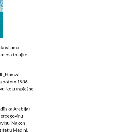
Vukovijama
ameda i majke
oli „Hamza
 a potom 1986.
u, koju uspješno
dijska Arabija)
 Hercegovinu
ovinu. Nakon
zitet u Medini,