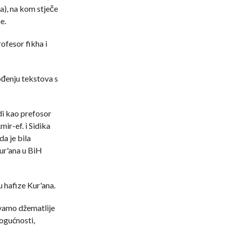
a), na kom stječe
e.
ofesor fikha i
ođenju tekstova s
di kao prefosor
ir-ef. i Sidika
da je bila
ur'ana u BiH
 hafize Kur'ana.
vamo džematlije
ogućnosti,