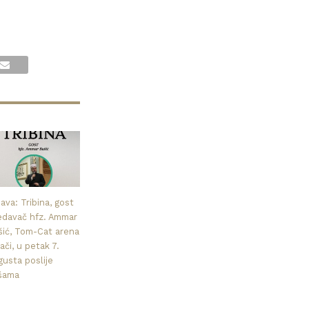
ava: Tribina, gost
edavač hfz. Ammar
šić, Tom-Cat arena
ači, u petak 7.
gusta poslije
šama