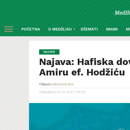
POČETNA
O MEDŽLISU
DŽEMATI
IMAMI
M
NAJAVE
Najava: Hafiska do
Amiru ef. Hodžiću
Objavio
Administrator
Objavljeno
20.12.2017. 19:19