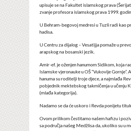
upisuje se na Fakultet islamskog prava (Šerijat
zvanje profesora islamskog prava 1999. godin
U Behram-begovoj medresi u Tuzli radi kao pr
hadisa.
U Centru za dijalog – Vesatijja pomaže u prev
arapskog na bosanski jezik.
Amir-ef. je oženjen hanumom Sidikom, koja ra
Islamske vjeronauke u OŠ “Vukovije Gornje”. Am
hanuma su roditelji troje djece, a najmlađa Rev
pobjednik mektebskog takmičenja u učenju K
(mlađa kategorija).
Nadamo se da će uskoro i Revda ponijetu titulu
Ovom prilikom čestitamo našem hafizu i pozi
sa područja našeg Medžlisa da, ukoliko su u m