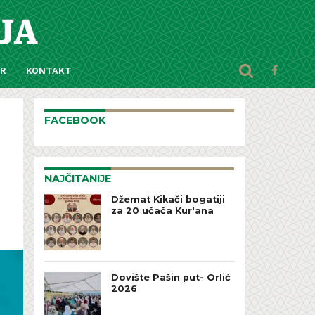
AR
KONTAKT
FACEBOOK
NAJČITANIJE
Džemat Kikači bogatiji
za 20 učača Kur'ana
Dovište Pašin put- Orlić
2026