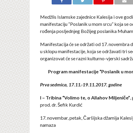
Medžlis Islamske zajednice Kalesija i ove god
manifestaciju “Poslanik u mom srcu” koja se
rođenja posljednjeg Božijeg poslanika Muham
Manifestacija će se održati od 17. novembra d
u sklopu manifestacije, koja se održavati tri s
organizovat će se razni kulturno-vjerski sadrža
Program manifestacije “Poslanik u mo
Prva sedmica, 17.11.-19.11.2017. godine
I – Tribina
“Volimo te, o Allahov Miljeniče”
,
prod. dr. Šefik Kurdić
17. novembar, petak, Čaršijska džamija Kalesija
namaza