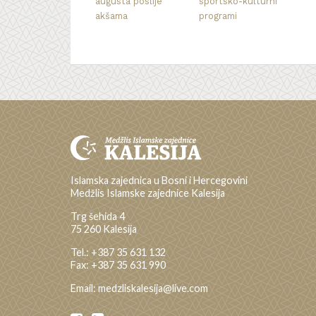
augusta poslije
sportsko-kulturni
akšama
programi
Islamska zajednica u Bosni i Hercegovini
Medžlis Islamske zajednice Kalesija
Trg šehida 4
75 260 Kalesija
Tel.: +387 35 631 132
Fax: +387 35 631 990
Email: medzliskalesija@live.com