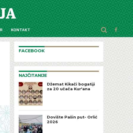
AR
KONTAKT
FACEBOOK
NAJČITANIJE
Džemat Kikači bogatiji
za 20 učača Kur'ana
Dovište Pašin put- Orlić
2026