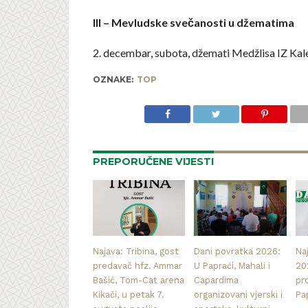
III – Mevludske svečanosti u džematima
2. decembar, subota, džemati Medžlisa IZ Kale
OZNAKE:
TOP
PREPORUČENE VIJESTI
Najava: Tribina, gost
Dani povratka 2026:
Na
predavač hfz. Ammar
U Papraći, Mahali i
20
Bašić, Tom-Cat arena
Capardima
pr
Kikači, u petak 7.
organizovani vjerski i
Pa