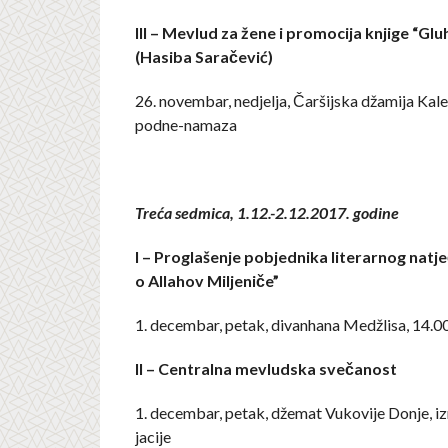
III – Mevlud za žene i promocija knjige “Gl
(Hasiba Saračević)
26. novembar, nedjelja, Čaršijska džamija Kales
podne-namaza
Treća sedmica, 1.12.-2.12.2017. godine
I – Proglašenje pobjednika literarnog natje
o Allahov Miljeniče”
1. decembar, petak, divanhana Medžlisa, 14.0
II – Centralna mevludska svečanost
1. decembar, petak, džemat Vukovije Donje, i
jacije