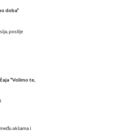
uho doba”
ija, poslije
čaja “Volimo te,
0
zmeđu akšama i