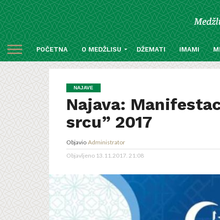
POČETNA
O MEDŽLISU
DŽEMATI
IMAMI
M
NAJAVE
Najava: Manifesta
srcu” 2017
Objavio
Administrator
Objavljeno
13.11.2017. 21:08