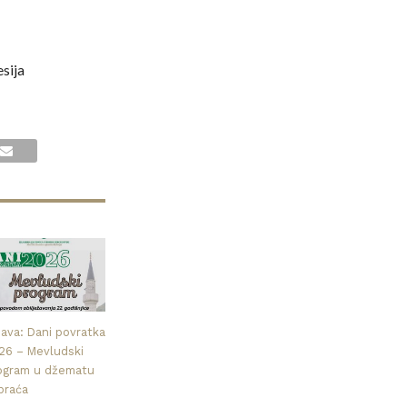
sija
java: Dani povratka
26 – Mevludski
ogram u džematu
praća