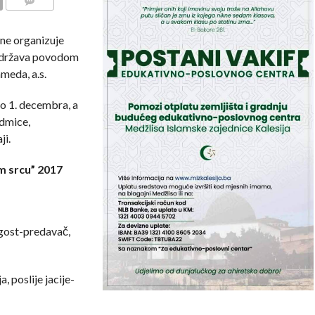
COMMENTS
ine organizuje
 održava povodom
meda, a.s.
o 1. decembra, a
edmice,
ji.
m srcu” 2017
 gost-predavač,
, poslije jacije-