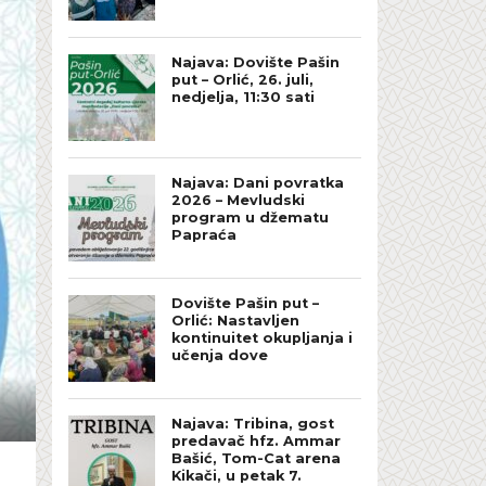
Najava: Dovište Pašin
put – Orlić, 26. juli,
nedjelja, 11:30 sati
Najava: Dani povratka
2026 – Mevludski
program u džematu
Papraća
Dovište Pašin put –
Orlić: Nastavljen
kontinuitet okupljanja i
učenja dove
Najava: Tribina, gost
predavač hfz. Ammar
Bašić, Tom-Cat arena
Kikači, u petak 7.