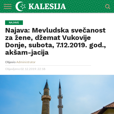
POČETNA
O
DŽEMATI
IMAMI
MEKTEBSKI
VIJESTI
HUTBE
NAJAVE
KALENDAR
KONTAKT
NAJAVE
MEDŽLISU
CENTAR
Najava: Mevludska svečanost
za žene, džemat Vukovije
Donje, subota, 7.12.2019. god.,
akšam-jacija
Objavio
Administrator
Objavljeno
02.12.2019. 22:18