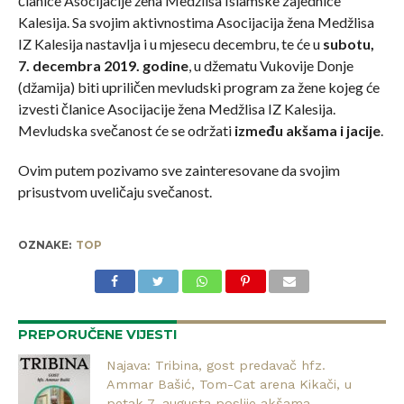
članice Asocijacije žena Medžlisa Islamske zajednice
Kalesija. Sa svojim aktivnostima Asocijacija žena Medžlisa
IZ Kalesija nastavlja i u mjesecu decembru, te će u
subotu,
7. decembra 2019. godine
, u džematu Vukovije Donje
(džamija) biti upriličen mevludski program za žene kojeg će
izvesti članice Asocijacije žena Medžlisa IZ Kalesija.
Mevludska svečanost će se održati
između akšama i jacije
.
Ovim putem pozivamo sve zainteresovane da svojim
prisustvom uveličaju svečanost.
OZNAKE:
TOP
PREPORUČENE VIJESTI
Najava: Tribina, gost predavač hfz.
Ammar Bašić, Tom-Cat arena Kikači, u
petak 7. augusta poslije akšama