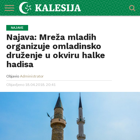
POČETNA
O
DŽEMATI
IMAMI
MEKTEBSKI
VIJESTI
HUTBE
NAJAVE
KALENDAR
KONTAKT
NAJAVE
MEDŽLISU
CENTAR
Najava: Mreža mladih
organizuje omladinsko
druženje u okviru halke
hadisa
Objavio
Administrator
Objavljeno
18.04.2018. 20:41