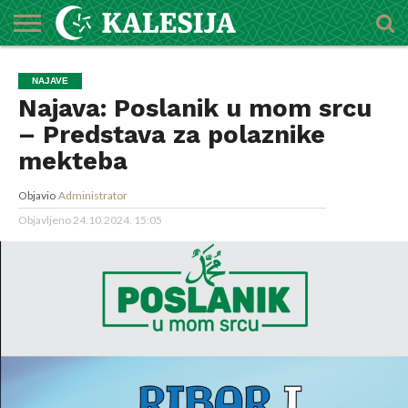
POČETNA
O
DŽEMATI
IMAMI
MEKTEBSKI
VIJESTI
HUTBE
NAJAVE
KALENDAR
KONTAKT
NAJAVE
MEDŽLISU
CENTAR
Najava: Poslanik u mom srcu
– Predstava za polaznike
mekteba
Objavio
Administrator
Objavljeno
24.10.2024. 15:05