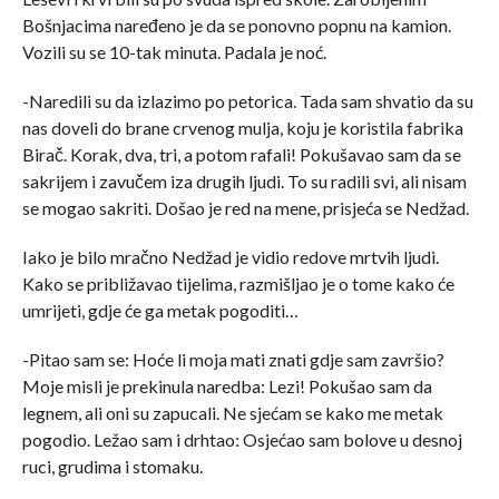
Bošnjacima naređeno je da se ponovno popnu na kamion.
Vozili su se 10-tak minuta. Padala je noć.
-Naredili su da izlazimo po petorica. Tada sam shvatio da su
nas doveli do brane crvenog mulja, koju je koristila fabrika
Birač. Korak, dva, tri, a potom rafali! Pokušavao sam da se
sakrijem i zavučem iza drugih ljudi. To su radili svi, ali nisam
se mogao sakriti. Došao je red na mene, prisjeća se Nedžad.
Iako je bilo mračno Nedžad je vidio redove mrtvih ljudi.
Kako se približavao tijelima, razmišljao je o tome kako će
umrijeti, gdje će ga metak pogoditi…
-Pitao sam se: Hoće li moja mati znati gdje sam završio?
Moje misli je prekinula naredba: Lezi! Pokušao sam da
legnem, ali oni su zapucali. Ne sjećam se kako me metak
pogodio. Ležao sam i drhtao: Osjećao sam bolove u desnoj
ruci, grudima i stomaku.