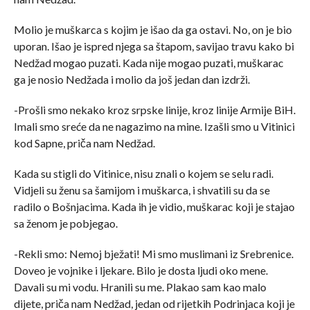
Molio je muškarca s kojim je išao da ga ostavi. No, on je bio
uporan. Išao je ispred njega sa štapom, savijao travu kako bi
Nedžad mogao puzati. Kada nije mogao puzati, muškarac
ga je nosio Nedžada i molio da još jedan dan izdrži.
-Prošli smo nekako kroz srpske linije, kroz linije Armije BiH.
Imali smo sreće da ne nagazimo na mine. Izašli smo u Vitinici
kod Sapne, priča nam Nedžad.
Kada su stigli do Vitinice, nisu znali o kojem se selu radi.
Vidjeli su ženu sa šamijom i muškarca, i shvatili su da se
radilo o Bošnjacima. Kada ih je vidio, muškarac koji je stajao
sa ženom je pobjegao.
-Rekli smo: Nemoj bježati! Mi smo muslimani iz Srebrenice.
Doveo je vojnike i ljekare. Bilo je dosta ljudi oko mene.
Davali su mi vodu. Hranili su me. Plakao sam kao malo
dijete, priča nam Nedžad, jedan od rijetkih Podrinjaca koji je