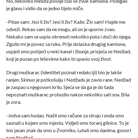
No, nekoliko minuta poslije čuo se zvuk kamiona. Podigao
je glavu i vidio da se jedno tijelo miče.
-Pitao sam: Jesi li živ? Jesi li živ? Kaže: Živ sam! Hajde me
odveži. Rekao sam da ne mogu, ali on je uporno zvao.
Nekako sam se uspio okrenuti nekoliko puta i doći do njega.
Zgulio mi je povez sa ruku. Prije dolaska drugog kamiona,
uspjeli smo pobjeći u neki kanal i žbunje, prisjeća se Nedžad,
koji je puzao po leševima kako bi spasio svoj život.
Drugi muškarac (identitet poznat redakciji) bio je lakše
ranjen. Skinuo je potkošulju i Nedžadu je zavio rane. Nedžad
je zaspao u njegovom krilu. Sjeća se da ga je do tada
nepoznati muškarac probudio nakon nekoliko sati sna. Bila
je zora.
-Jedva sam hodao. Našli smo račune za struju i onda smo
saznali u kojem smo mjestu. Vidjeli smo toranj glinice. To je
bio jasan znak da smo u Zvorniku. Lutali smo danima, govori
nam Nedžad.