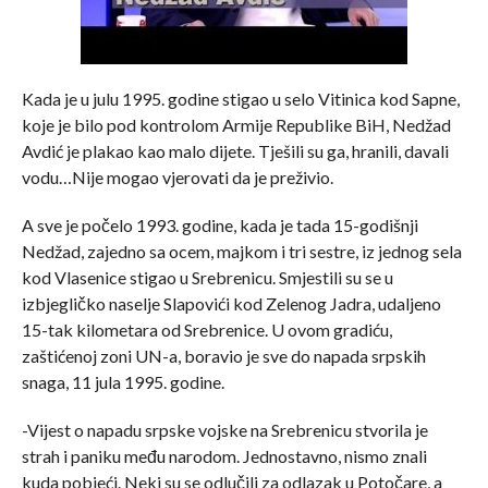
Kada je u julu 1995. godine stigao u selo Vitinica kod Sapne,
koje je bilo pod kontrolom Armije Republike BiH, Nedžad
Avdić je plakao kao malo dijete. Tješili su ga, hranili, davali
vodu…Nije mogao vjerovati da je preživio.
A sve je počelo 1993. godine, kada je tada 15-godišnji
Nedžad, zajedno sa ocem, majkom i tri sestre, iz jednog sela
kod Vlasenice stigao u Srebrenicu. Smjestili su se u
izbjegličko naselje Slapovići kod Zelenog Jadra, udaljeno
15-tak kilometara od Srebrenice. U ovom gradiću,
zaštićenoj zoni UN-a, boravio je sve do napada srpskih
snaga, 11 jula 1995. godine.
-Vijest o napadu srpske vojske na Srebrenicu stvorila je
strah i paniku među narodom. Jednostavno, nismo znali
kuda pobjeći. Neki su se odlučili za odlazak u Potočare, a