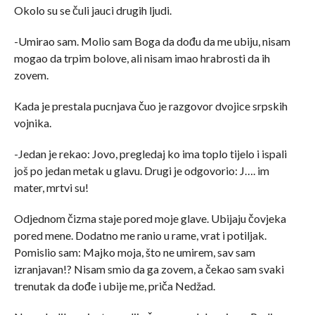
Okolo su se čuli jauci drugih ljudi.
-Umirao sam. Molio sam Boga da dođu da me ubiju, nisam
mogao da trpim bolove, ali nisam imao hrabrosti da ih
zovem.
Kada je prestala pucnjava čuo je razgovor dvojice srpskih
vojnika.
-Jedan je rekao: Jovo, pregledaj ko ima toplo tijelo i ispali
još po jedan metak u glavu. Drugi je odgovorio: J…. im
mater, mrtvi su!
Odjednom čizma staje pored moje glave. Ubijaju čovjeka
pored mene. Dodatno me ranio u rame, vrat i potiljak.
Pomislio sam: Majko moja, što ne umirem, sav sam
izranjavan!? Nisam smio da ga zovem, a čekao sam svaki
trenutak da dođe i ubije me, priča Nedžad.