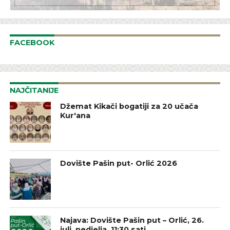
FACEBOOK
NAJČITANIJE
Džemat Kikači bogatiji za 20 učača
Kur'ana
Dovište Pašin put- Orlić 2026
Najava: Dovište Pašin put – Orlić, 26.
juli, nedjelja, 11:30 sati