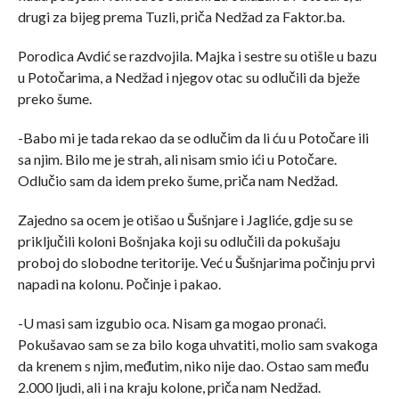
drugi za bijeg prema Tuzli, priča Nedžad za Faktor.ba.
Porodica Avdić se razdvojila. Majka i sestre su otišle u bazu
u Potočarima, a Nedžad i njegov otac su odlučili da bježe
preko šume.
-Babo mi je tada rekao da se odlučim da li ću u Potočare ili
sa njim. Bilo me je strah, ali nisam smio ići u Potočare.
Odlučio sam da idem preko šume, priča nam Nedžad.
Zajedno sa ocem je otišao u Šušnjare i Jagliće, gdje su se
priključili koloni Bošnjaka koji su odlučili da pokušaju
proboj do slobodne teritorije. Već u Šušnjarima počinju prvi
napadi na kolonu. Počinje i pakao.
-U masi sam izgubio oca. Nisam ga mogao pronaći.
Pokušavao sam se za bilo koga uhvatiti, molio sam svakoga
da krenem s njim, međutim, niko nije dao. Ostao sam među
2.000 ljudi, ali i na kraju kolone, priča nam Nedžad.