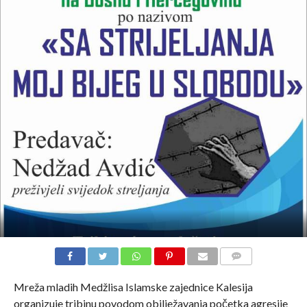
COMMENTS
Mreža mladih Medžlisa Islamske zajednice Kalesija
organizuje tribinu povodom obilježavanja početka agresije