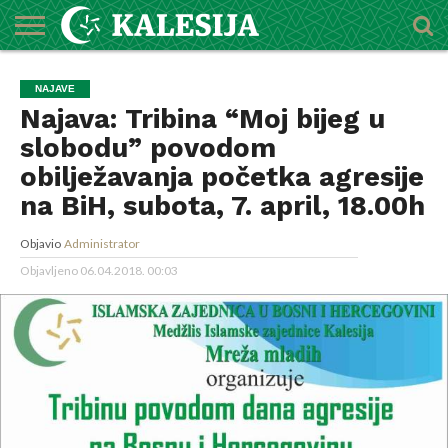
POČETNA
O
DŽEMATI
IMAMI
MEKTEBSKI
VIJESTI
HUTBE
NAJAVE
KALENDAR
KONTAKT
NAJAVE
MEDŽLISU
CENTAR
Najava: Tribina “Moj bijeg u
slobodu” povodom
obilježavanja početka agresije
na BiH, subota, 7. april, 18.00h
Objavio
Administrator
Objavljeno
06.04.2018. 00:03