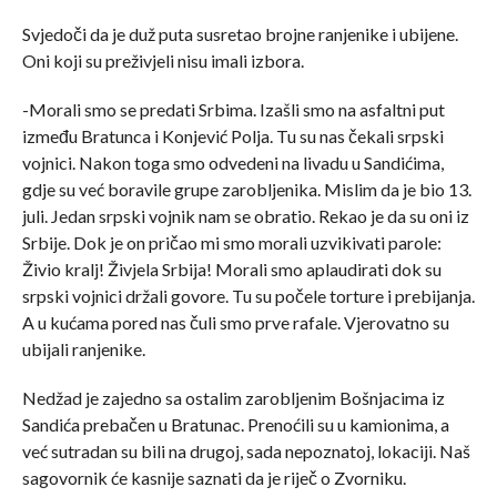
Svjedoči da je duž puta susretao brojne ranjenike i ubijene.
Oni koji su preživjeli nisu imali izbora.
-Morali smo se predati Srbima. Izašli smo na asfaltni put
između Bratunca i Konjević Polja. Tu su nas čekali srpski
vojnici. Nakon toga smo odvedeni na livadu u Sandićima,
gdje su već boravile grupe zarobljenika. Mislim da je bio 13.
juli. Jedan srpski vojnik nam se obratio. Rekao je da su oni iz
Srbije. Dok je on pričao mi smo morali uzvikivati parole:
Živio kralj! Živjela Srbija! Morali smo aplaudirati dok su
srpski vojnici držali govore. Tu su počele torture i prebijanja.
A u kućama pored nas čuli smo prve rafale. Vjerovatno su
ubijali ranjenike.
Nedžad je zajedno sa ostalim zarobljenim Bošnjacima iz
Sandića prebačen u Bratunac. Prenoćili su u kamionima, a
već sutradan su bili na drugoj, sada nepoznatoj, lokaciji. Naš
sagovornik će kasnije saznati da je riječ o Zvorniku.