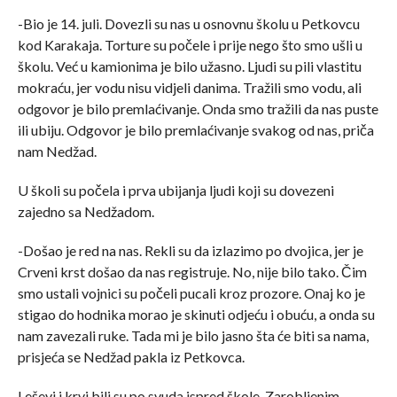
-Bio je 14. juli. Dovezli su nas u osnovnu školu u Petkovcu
kod Karakaja. Torture su počele i prije nego što smo ušli u
školu. Već u kamionima je bilo užasno. Ljudi su pili vlastitu
mokraću, jer vodu nisu vidjeli danima. Tražili smo vodu, ali
odgovor je bilo premlaćivanje. Onda smo tražili da nas puste
ili ubiju. Odgovor je bilo premlaćivanje svakog od nas, priča
nam Nedžad.
U školi su počela i prva ubijanja ljudi koji su dovezeni
zajedno sa Nedžadom.
-Došao je red na nas. Rekli su da izlazimo po dvojica, jer je
Crveni krst došao da nas registruje. No, nije bilo tako. Čim
smo ustali vojnici su počeli pucali kroz prozore. Onaj ko je
stigao do hodnika morao je skinuti odjeću i obuću, a onda su
nam zavezali ruke. Tada mi je bilo jasno šta će biti sa nama,
prisjeća se Nedžad pakla iz Petkovca.
Leševi i krvi bili su po svuda ispred škole. Zarobljenim