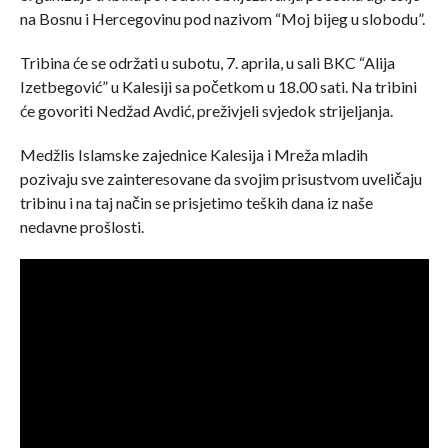
na Bosnu i Hercegovinu pod nazivom “Moj bijeg u slobodu”.
Tribina će se održati u subotu, 7. aprila, u sali BKC “Alija
Izetbegović” u Kalesiji sa početkom u 18.00 sati. Na tribini
će govoriti Nedžad Avdić, preživjeli svjedok strijeljanja.
Medžlis Islamske zajednice Kalesija i Mreža mladih
pozivaju sve zainteresovane da svojim prisustvom uveličaju
tribinu i na taj način se prisjetimo teških dana iz naše
nedavne prošlosti.