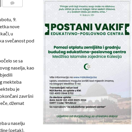
COMMENTS
botu, 9.
etka nove
kači, u
ka svečanost pod
počelo se sa
ovog naselja, kao
bjedili
og mekteba
ektebu je
 okončani završni
reče, džemat
ba u naselju
ine (petak),