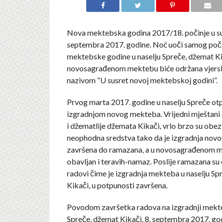
Nova mektebska godina 2017/18. počinje u su
septembra 2017. godine. Noć uoči samog poč
mektebske godine u naselju Spreče, džemat Ki
novosagrađenom mektebu biće održana vjers
nazivom “U susret novoj mektebskoj godini”.
Prvog marta 2017. godine u naselju Spreče ot
izgradnjom novog mekteba. Vrijedni mještani 
i džematlije džemata Kikači, vrlo brzo su obez
neophodna sredstva tako da je izgradnja nov
završena do ramazana, a u novosagrađenom m
obavljan i teravih-namaz. Poslije ramazana su
radovi čime je izgradnja mekteba u naselju Sp
Kikači, u potpunosti završena.
Povodom završetka radova na izgradnji mekte
Spreče, džemat Kikači, 8. septembra 2017. god