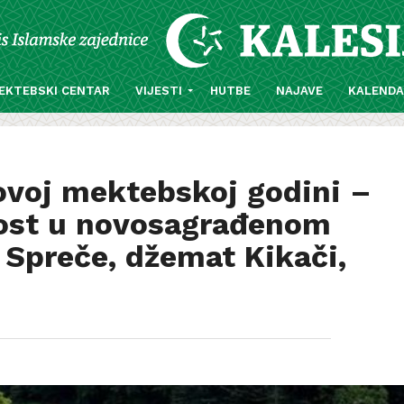
EKTEBSKI CENTAR
VIJESTI
HUTBE
NAJAVE
KALEND
ovoj mektebskoj godini –
ost u novosagrađenom
 Spreče, džemat Kikači,