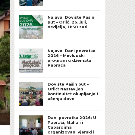
Najava: Dovište Pašin
put – Orlić, 26. juli,
nedjelja, 11:30 sati
Najava: Dani povratka
2026 – Mevludski
program u džematu
Papraća
Dovište Pašin put –
Orlić: Nastavljen
kontinuitet okupljanja i
učenja dove
Dani povratka 2026: U
Papraći, Mahali i
Capardima
organizovani vjerski i