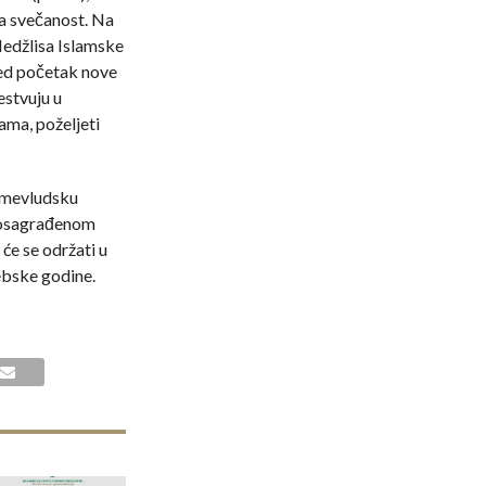
a svečanost. Na
Medžlisa Islamske
red početak nove
stvuju u
ma, poželjeti
 mevludsku
vosagrađenom
će se održati u
ebske godine.