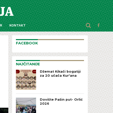
AR
KONTAKT
FACEBOOK
NAJČITANIJE
Džemat Kikači bogatiji
za 20 učača Kur'ana
Dovište Pašin put- Orlić
2026