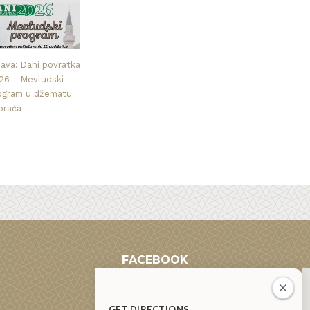
java: Dani povratka
26 – Mevludski
ogram u džematu
praća
FACEBOOK
GET DIRECTIONS