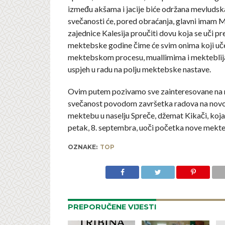
između akšama i jacije biće održana mevludsk
svečanosti će, pored obraćanja, glavni imam 
zajednice Kalesija proučiti dovu koja se uči p
mektebske godine čime će svim onima koji uče
mektebskom procesu, muallimima i mekteblija
uspjeh u radu na polju mektebske nastave.
Ovim putem pozivamo sve zainteresovane na
svečanost povodom završetka radova na no
mektebu u naselju Spreče, džemat Kikači, koja 
petak, 8. septembra, uoči početka nove mekt
OZNAKE:
TOP
PREPORUČENE VIJESTI