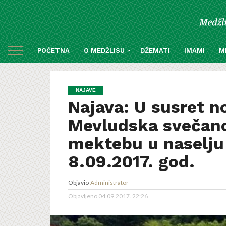
POČETNA
O MEDŽLISU
DŽEMATI
IMAMI
M
NAJAVE
Najava: U susret n
Mevludska svečan
mektebu u naselju
8.09.2017. god.
Objavio
Administrator
Objavljeno
04.09.2017. 22:26