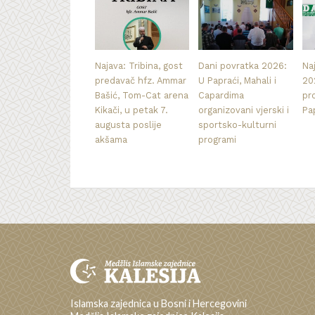
Najava: Tribina, gost
Dani povratka 2026:
Na
predavač hfz. Ammar
U Papraći, Mahali i
20
Bašić, Tom-Cat arena
Capardima
pr
Kikači, u petak 7.
organizovani vjerski i
Pa
augusta poslije
sportsko-kulturni
akšama
programi
Islamska zajednica u Bosni i Hercegovini