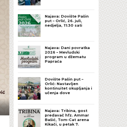
Najava: Dovište Pašin
put – Orlić, 26. juli,
nedjelja, 11:30 sati
Najava: Dani povratka
2026 – Mevludski
program u džematu
Papraća
Dovište Pašin put –
Orlić: Nastavljen
kontinuitet okupljanja i
učenja dove
Najava: Tribina, gost
predavač hfz. Ammar
Bašić, Tom-Cat arena
Kikači, u petak 7.