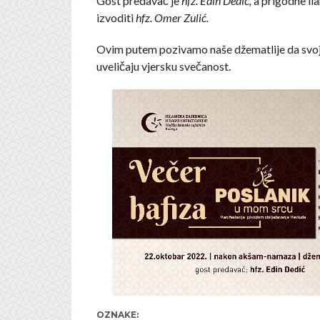
Gost predavač je
hfz. Edin Dedić,
a prigodne ilah
izvoditi
hfz. Omer Zulić.
Ovim putem pozivamo naše džematlije da svo
uveličaju vjersku svečanost.
OZNAKE: