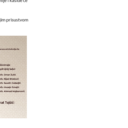
ije i kaside će
jim prisustvom