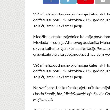
Večer hafiza, odnosno promocija kalesijskih ha
održati u subotu, 22. oktobra 2022. godine, u
Tojšići, između akšama i jacije.
Medžlis Islamske zajednice Kalesija povodom
Mevluda – rođenja Allahovog poslanika Muham
okviru kulturno-vjerske manifestacije
Poslanik
organizuje vjersku svečanost pod nazivom Več
Večer hafiza, odnosno promocija kalesijskih ha
održati u subotu, 22. oktobra 2022. godine, u
Tojšići, između akšama i jacije.
Na svečanosti će kur'anske ajete učiti kalesijsk
Husejn Smajić, hfz. Rijad Đedović, hfz. Saudin Go
Mujkanović.