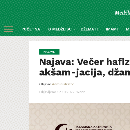
POČETNA
O MEDŽLISU
DŽEMATI
IMAMI
M
NAJAVE
Najava: Večer hafiz
akšam-jacija, džam
Objavio
Administrator
Objavljeno
19.10.2022. 16:22