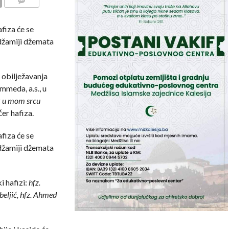
COMMENTS
fiza će se
 džamiji džemata
 obilježavanja
meda, a.s., u
 u mom srcu
er hafiza.
fiza će se
 džamiji džemata
i hafizi:
hfz.
beljić, hfz. Ahmed