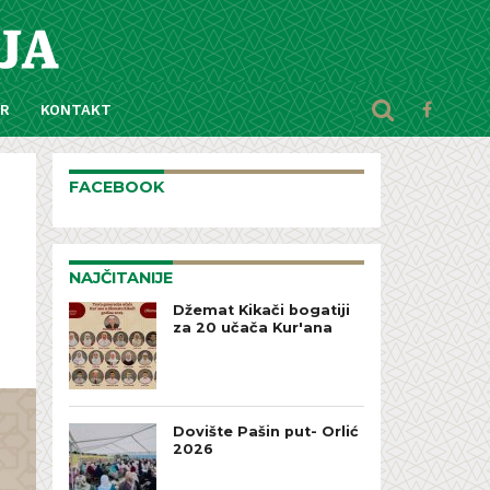
AR
KONTAKT
FACEBOOK
NAJČITANIJE
Džemat Kikači bogatiji
za 20 učača Kur'ana
Dovište Pašin put- Orlić
2026