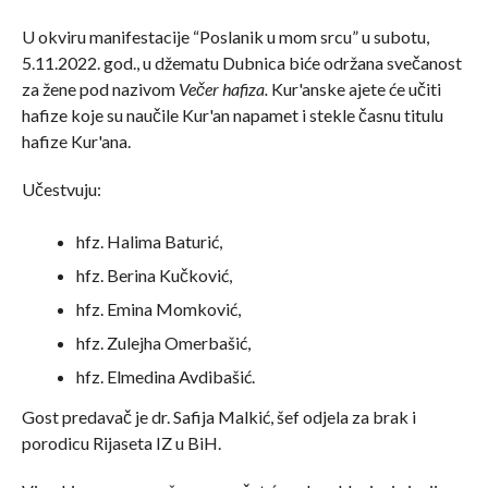
U okviru manifestacije “Poslanik u mom srcu” u subotu,
5.11.2022. god., u džematu Dubnica biće održana svečanost
za žene pod nazivom
Večer hafiza.
Kur'anske ajete će učiti
hafize koje su naučile Kur'an napamet i stekle časnu titulu
hafize Kur'ana.
Učestvuju:
hfz. Halima Baturić,
hfz. Berina Kučković,
hfz. Emina Momković,
hfz. Zulejha Omerbašić,
hfz. Elmedina Avdibašić.
Gost predavač je dr. Safija Malkić, šef odjela za brak i
porodicu Rijaseta IZ u BiH.