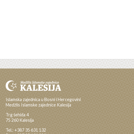
Islamska zajednica u Bosni i Hercegovini
Medžlis Islamske zajednice Kalesija
Trg šehida 4
75 260 Kalesija
Tel.: +387 35 631 132