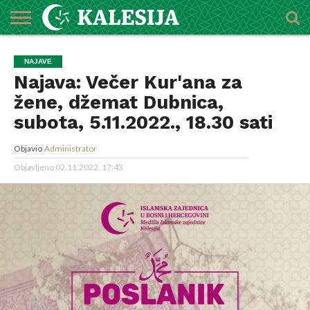
POČETNA
O
DŽEMATI
IMAMI
MEKTEBSKI
VIJESTI
HUTBE
NAJAVE
KALENDAR
KONTAKT
NAJAVE
MEDŽLISU
CENTAR
Najava: Večer Kur'ana za
žene, džemat Dubnica,
subota, 5.11.2022., 18.30 sati
Objavio
Administrator
Objavljeno
02.11.2022. 17:43