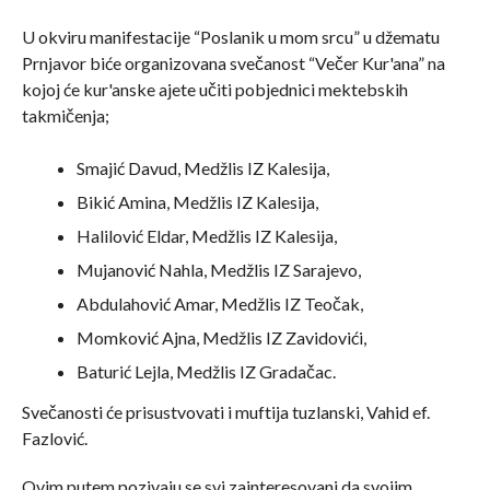
U okviru manifestacije “Poslanik u mom srcu” u džematu
Prnjavor biće organizovana svečanost “Večer Kur'ana” na
kojoj će kur'anske ajete učiti pobjednici mektebskih
takmičenja;
Smajić Davud, Medžlis IZ Kalesija,
Bikić Amina, Medžlis IZ Kalesija,
Halilović Eldar, Medžlis IZ Kalesija,
Mujanović Nahla, Medžlis IZ Sarajevo,
Abdulahović Amar, Medžlis IZ Teočak,
Momković Ajna, Medžlis IZ Zavidovići,
Baturić Lejla, Medžlis IZ Gradačac.
Svečanosti će prisustvovati i muftija tuzlanski, Vahid ef.
Fazlović.
Ovim putem pozivaju se svi zainteresovani da svojim