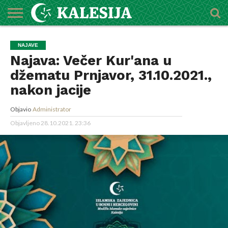
POČETNA
O
DŽEMATI
IMAMI
MEKTEBSKI
VIJESTI
HUTBE
NAJAVE
KALENDAR
KONTAKT
NAJAVE
MEDŽLISU
CENTAR
Najava: Večer Kur'ana u
džematu Prnjavor, 31.10.2021.,
nakon jacije
Objavio
Administrator
Objavljeno
28.10.2021. 23:36