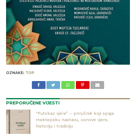
OZNAKE:
TOP
PREPORUČENE VIJESTI
“Putokaz vjere” – priručnik koji spaja
mektepsku nastavu, osnove vjere,
historiju i tradiciju