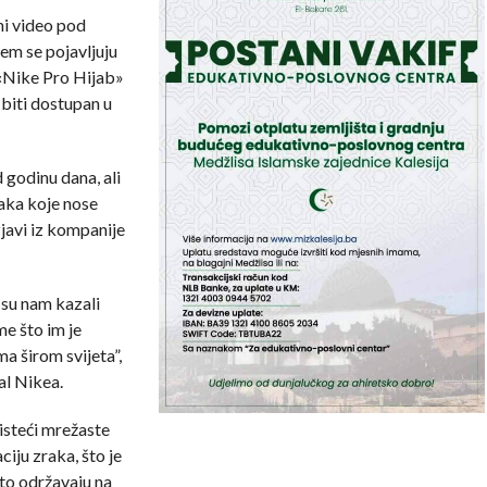
ni video pod
em se pojavljuju
 «Nike Pro Hijab»
biti dostupan u
 godinu dana, ali
jaka koje nose
zjavi iz kompanije
 su nam kazali
me što im je
a širom svijeta”,
al Nikea.
risteći mrežaste
ciju zraka, što je
sto održavaju na