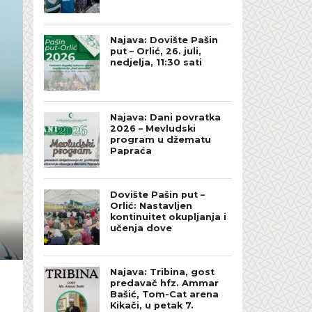
Najava: Dovište Pašin
put – Orlić, 26. juli,
nedjelja, 11:30 sati
Najava: Dani povratka
2026 – Mevludski
program u džematu
Papraća
Dovište Pašin put –
Orlić: Nastavljen
kontinuitet okupljanja i
učenja dove
Najava: Tribina, gost
predavač hfz. Ammar
Bašić, Tom-Cat arena
Kikači, u petak 7.