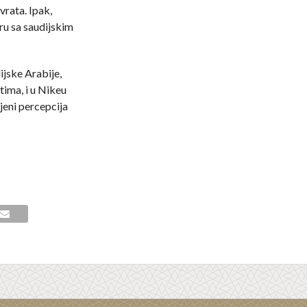
vrata. Ipak,
u sa saudijskim
jske Arabije,
tima, i u Nikeu
jeni percepcija