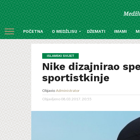
POČETNA
O MEDŽLISU
DŽEMATI
IMAMI
M
ISLAMSKI SVIJET
Nike dizajnirao spe
sportistkinje
Objavio
Administrator
Objavljeno
08.03.2017. 20:55