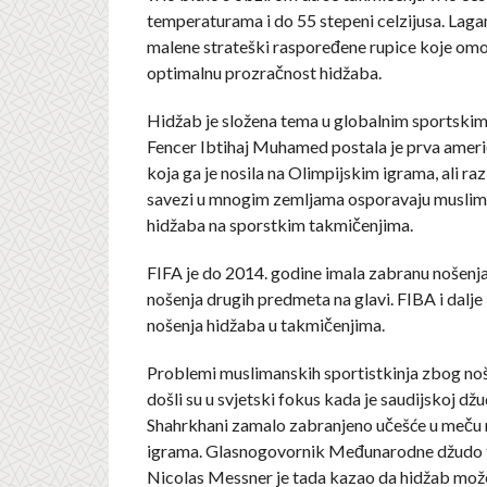
temperaturama i do 55 stepeni celzijusa. Lagan
malene strateški raspoređene rupice koje om
optimalnu prozračnost hidžaba.
Hidžab je složena tema u globalnim sportski
Fencer Ibtihaj Muhamed postala je prva ameri
koja ga je nosila na Olimpijskim igrama, ali razl
savezi u mnogim zemljama osporavaju musli
hidžaba na sporstkim takmičenjima.
FIFA je do 2014. godine imala zabranu nošenja
nošenja drugih predmeta na glavi. FIBA i dalj
nošenja hidžaba u takmičenjima.
Problemi muslimanskih sportistkinja zbog no
došli su u svjetski fokus kada je saudijskoj dž
Shahrkhani zamalo zabranjeno učešće u meču 
igrama. Glasnogovornik Međunarodne džudo 
Nicolas Messner je tada kazao da hidžab može 