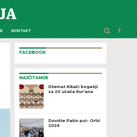
AR
KONTAKT
FACEBOOK
NAJČITANIJE
Džemat Kikači bogatiji
za 20 učača Kur'ana
Dovište Pašin put- Orlić
2026