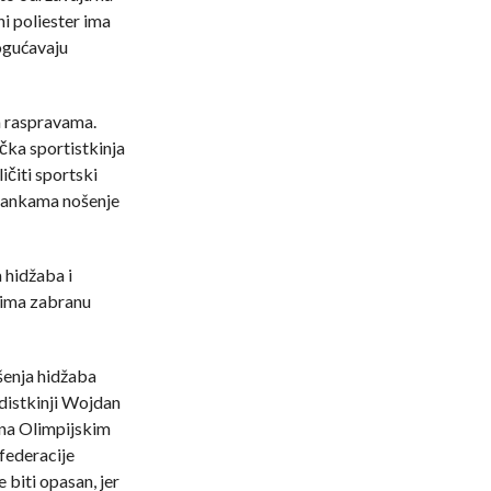
i poliester ima
ogućavaju
m raspravama.
čka sportistkinja
ičiti sportski
mankama nošenje
 hidžaba i
e ima zabranu
šenja hidžaba
udistkinji Wojdan
na Olimpijskim
federacije
biti opasan, jer