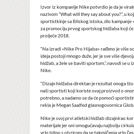
Izvor iz kompanije Nike potvrdio je da je viral
nazivom “What will they say about you?”, u koj
sportistkinje sa Bliskog istoka, dio kampanje
za promociju prvog sportskog hidžaba koji će 
proljeće 2018.
“Na izradi «Nike Pro Hijaba» rađeno je više od
ideja postoji mnogo duže, jer je sve više djevo
hidžab, a žele se baviti sportom.”, navodi se u i
Nike.
“Dizajn hidžaba direktan je rezultat onoga što
naši sportisti koji koriste ovaj proizvod o ono
potrebno, a nadamo se da će pomoći sportistim
rekla je Megan Saalfed glasnogovornica Glob
Nike je svoj prvi atletski hidžab dizajnirao ko
materijale jer oni omogućavaju najbolju cirkula
vrlo bitno s obzirom da se takmičenja vrlo če