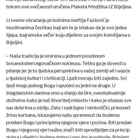
tokom ove svečanosti uručena Plaketa Medžlisa IZ Bijeljina.
U svome obraćanju prisutnima muftija Fazlović je
muslimanima čestitao bajram te je istakao da je ovo jedna
lijepa, bajramska večer koju dijelimo sa svojim komšijama u
Bijeljini.
– Naša tradicija je smirena u jednom posebnom
bosanskohercegovačkom nukleusu. Teško ga je dovesti u
pitanje jer je to ljudska perspektiva u našoj zemlji ali i uopće
u ljudskoj kulturi i civilizaciji. Ljudi moraju biti zajedno. Svi
ljudi imaju jednog Boga i upućeni su jedni na druge. U
blagdanskim danima smo u stanju da šire, sveobuhvatnije
doživimo kako je naš Stvoritelj milostiv i kako je obasuo sve
nas dobrima u obilju. Zato i sadržajno i simbolički, prinoseći
žrtvu kurbana, iskazujemo našu spremnost da budemo
predani Bogu i principima njegove vjere i poziva. Biti predan
Bogu i njegovoj vjeri nužno znači biti opredijeljen za princip
dobra i dijeliti s ljudima dobro i ono što je najbolje. Prinijeti