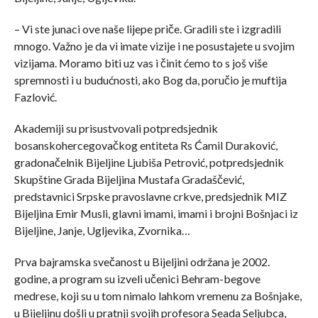
– Vi ste junaci ove naše lijepe priče. Gradili ste i izgradili
mnogo. Važno je da vi imate vizije i ne posustajete u svojim
vizijama. Moramo biti uz vas i činit ćemo to s još više
spremnosti i u budućnosti, ako Bog da, poručio je muftija
Fazlović.
Akademiji su prisustvovali potpredsjednik
bosanskohercegovačkog entiteta Rs Ćamil Duraković,
gradonačelnik Bijeljine Ljubiša Petrović, potpredsjednik
Skupštine Grada Bijeljina Mustafa Gradaščević,
predstavnici Srpske pravoslavne crkve, predsjednik MIZ
Bijeljina Emir Musli, glavni imami, imami i brojni Bošnjaci iz
Bijeljine, Janje, Ugljevika, Zvornika…
Prva bajramska svečanost u Bijeljini održana je 2002.
godine, a program su izveli učenici Behram-begove
medrese, koji su u tom nimalo lahkom vremenu za Bošnjake,
u Bijeljinu došli u pratnji svojih profesora Seada Seljubca,