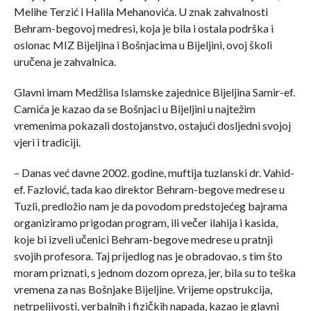
Melihe Terzić i Halila Mehanovića. U znak zahvalnosti
Behram-begovoj medresi, koja je bila i ostala podrška i
oslonac MIZ Bijeljina i Bošnjacima u Bijeljini, ovoj školi
uručena je zahvalnica.
Glavni imam Medžlisa Islamske zajednice Bijeljina Samir-ef.
Camića je kazao da se Bošnjaci u Bijeljini u najtežim
vremenima pokazali dostojanstvo, ostajući dosljedni svojoj
vjeri i tradiciji.
– Danas već davne 2002. godine, muftija tuzlanski dr. Vahid-
ef. Fazlović, tada kao direktor Behram-begove medrese u
Tuzli, predložio nam je da povodom predstojećeg bajrama
organiziramo prigodan program, ili večer ilahija i kasida,
koje bi izveli učenici Behram-begove medrese u pratnji
svojih profesora. Taj prijedlog nas je obradovao, s tim što
moram priznati, s jednom dozom opreza, jer, bila su to teška
vremena za nas Bošnjake Bijeljine. Vrijeme opstrukcija,
netrpeljivosti, verbalnih i fizičkih napada, kazao je glavni