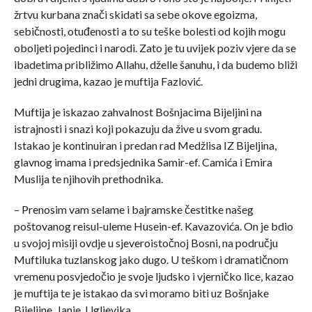
žrtvu kurbana znači skidati sa sebe okove egoizma,
sebičnosti, otuđenosti a to su teške bolesti od kojih mogu
oboljeti pojedinci i narodi. Zato je tu uvijek poziv vjere da se
ibadetima približimo Allahu, dželle šanuhu, i da budemo bliži
jedni drugima, kazao je muftija Fazlović.
Muftija je iskazao zahvalnost Bošnjacima Bijeljini na
istrajnosti i snazi koji pokazuju da žive u svom gradu.
Istakao je kontinuiran i predan rad Medžlisa IZ Bijeljina,
glavnog imama i predsjednika Samir-ef. Camića i Emira
Muslija te njihovih prethodnika.
– Prenosim vam selame i bajramske čestitke našeg
poštovanog reisul-uleme Husein-ef. Kavazovića. On je bdio
u svojoj misiji ovdje u sjeveroistočnoj Bosni, na području
Muftiluka tuzlanskog jako dugo. U teškom i dramatičnom
vremenu posvjedočio je svoje ljudsko i vjerničko lice, kazao
je muftija te je istakao da svi moramo biti uz Bošnjake
Bijeljine, Janje, Ugljevika.