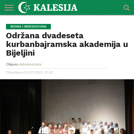
POČETNA
O
DŽEMATI
IMAMI
MEKTEBSKI
VIJESTI
HUTBE
NAJAVE
KALENDAR
KONTAKT
BOSNA I HERCEGOVINA
MEDŽLISU
CENTAR
Održana dvadeseta
kurbanbajramska akademija u
Bijeljini
Objavio
Administrator
Objavljeno
02.07.2023. 17:45