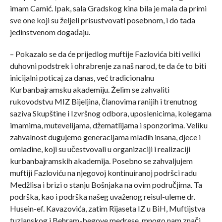
imam Camić. Ipak, sala Gradskog kina bila je mala da primi
sve one koji su željeli prisustvovati posebnom, i do tada
jedinstvenom događaju.
– Pokazalo se da će prijedlog muftije Fazlovića biti veliki
duhovni podstrek i ohrabrenje za naš narod, te da će to biti
inicijalni poticaj za danas, već tradicionalnu
Kurbanbajramsku akademiju. Želim se zahvaliti
rukovodstvu MIZ Bijeljina, članovima ranijih i trenutnog
saziva Skupštine i Izvršnog odbora, uposlenicima, kolegama
imamima, mutevelijama, džematlijama i sponzorima. Veliku
zahvalnost dugujemo generacijama mladih insana, djece i
omladine, koji su učestvovali u organizaciji i realizaciji
kurbanbajramskih akademija. Posebno se zahvaljujem
muftiji Fazloviću na njegovoj kontinuiranoj podršci radu
Medžlisa i brizi o stanju Bošnjaka na ovim područjima. Ta
podrška, kao i podrška našeg uvaženog reisul-uleme dr.
Husein-ef. Kavazovića, zatim Rijaseta IZ u BiH, Muftijstva
tuzlanskog i Behram-begove medrese, mnogo nam znači,