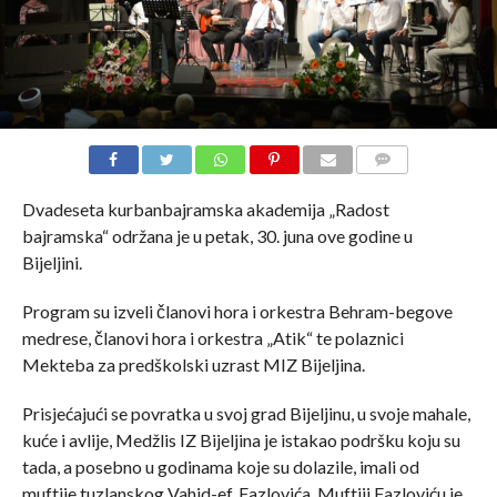
COMMENTS
Dvadeseta kurbanbajramska akademija „Radost
bajramska“ održana je u petak, 30. juna ove godine u
Bijeljini.
Program su izveli članovi hora i orkestra Behram-begove
medrese, članovi hora i orkestra „Atik“ te polaznici
Mekteba za predškolski uzrast MIZ Bijeljina.
Prisjećajući se povratka u svoj grad Bijeljinu, u svoje mahale,
kuće i avlije, Medžlis IZ Bijeljina je istakao podršku koju su
tada, a posebno u godinama koje su dolazile, imali od
muftije tuzlanskog Vahid-ef. Fazlovića. Muftiji Fazloviću je