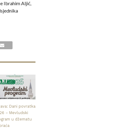
 Ibrahim Aljić,
edsjednika
java: Dani povratka
26 – Mevludski
ogram u džematu
praća