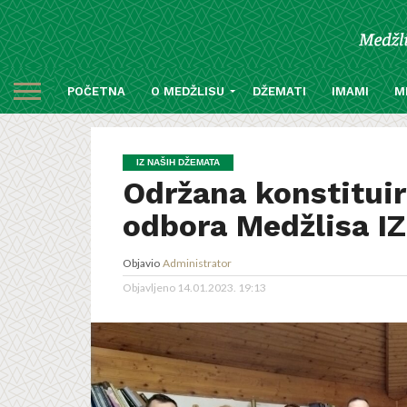
POČETNA
O MEDŽLISU
DŽEMATI
IMAMI
M
IZ NAŠIH DŽEMATA
Održana konstituir
odbora Medžlisa IZ
Objavio
Administrator
Objavljeno
14.01.2023. 19:13