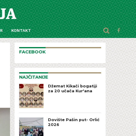
AR
KONTAKT
FACEBOOK
NAJČITANIJE
Džemat Kikači bogatiji
za 20 učača Kur'ana
Dovište Pašin put- Orlić
2026