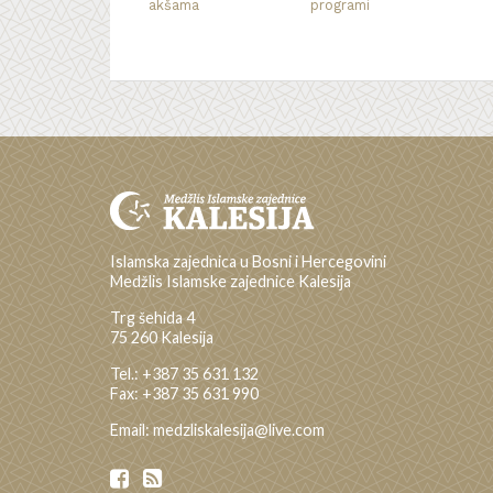
akšama
programi
Islamska zajednica u Bosni i Hercegovini
Medžlis Islamske zajednice Kalesija
Trg šehida 4
75 260 Kalesija
Tel.: +387 35 631 132
Fax: +387 35 631 990
Email: medzliskalesija@live.com