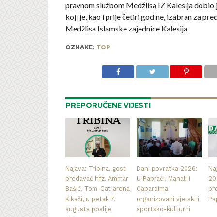
pravnom službom Medžlisa IZ Kalesija dobio je
koji je, kao i prije četiri godine, izabran za pr
Medžlisa Islamske zajednice Kalesija.
OZNAKE:
TOP
PREPORUČENE VIJESTI
Najava: Tribina, gost
Dani povratka 2026:
Na
predavač hfz. Ammar
U Papraći, Mahali i
20
Bašić, Tom-Cat arena
Capardima
pr
Kikači, u petak 7.
organizovani vjerski i
Pa
augusta poslije
sportsko-kulturni