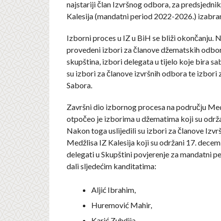
najstariji član Izvršnog odbora, za predsjedni
Kalesija (mandatni period 2022-2026.) izabran 
Izborni proces u IZ u BiH se bliži okončanju. 
provedeni izbori za članove džematskih odbor
skupština, izbori delegata u tijelo koje bira sab
su izbori za članove izvršnih odbora te izbori 
Sabora.
Završni dio izbornog procesa na području Medž
otpočeo je izborima u džematima koji su održ
Nakon toga uslijedili su izbori za članove Izv
Medžlisa IZ Kalesija koji su održani 17. decem
delegati u Skupštini povjerenje za mandatni 
dali sljedećim kanditatima:
Aljić Ibrahim,
Huremović Mahir,
Karić Zuhdija,