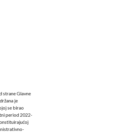
od strane Glavne
držana je
joj se birao
tni period 2022-
onstituirajućoj
nistrativno-