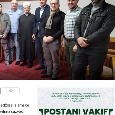
COMMENTS
edžlisa Islamske
avilima sazvao