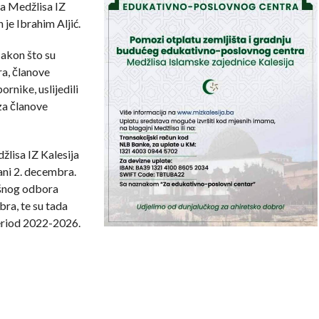
ka Medžlisa IZ
je Ibrahim Aljić.
Nakon što su
a, članove
ornike, uslijedili
za članove
lisa IZ Kalesija
ani 2. decembra.
ršnog odbora
bra, te su tada
period 2022-2026.