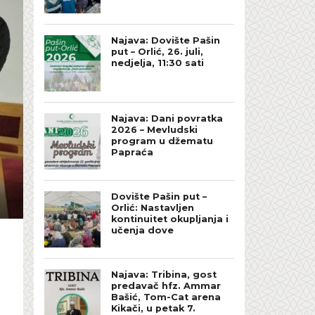
Najava: Dovište Pašin
put – Orlić, 26. juli,
nedjelja, 11:30 sati
Najava: Dani povratka
2026 – Mevludski
program u džematu
Papraća
Dovište Pašin put –
Orlić: Nastavljen
kontinuitet okupljanja i
učenja dove
Najava: Tribina, gost
predavač hfz. Ammar
Bašić, Tom-Cat arena
Kikači, u petak 7.