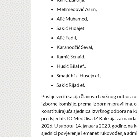
Mehmedović Asim,
Alić Muhamed,
Sakić Hidajet,
Alić Fadil,
Karahodžić Ševal,
Ramić Senaid,
Husić Bilal ef.,
Smajić hfz. Husejn ef.,
Sakić Rijad ef.
Poslije verifikacija članova Izvršnog odbora 
izborne komisije, prema Izbornim pravilima, o
konstituirajuća sjednica Izvršnog odbora na ko
predsjednik IO Medžlisa IZ Kalesija za manda
2026. U subotu, 14. januara 2023. godine, na k
sjednici povjerenje i emanet rukovođenja admi