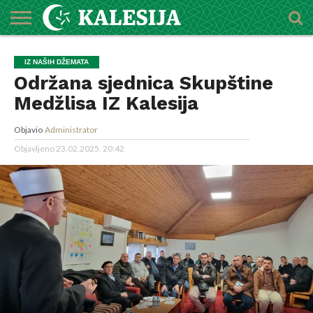
POČETNA
O
DŽEMATI
IMAMI
MEKTEBSKI
VIJESTI
HUTBE
NAJAVE
KALENDAR
KONTAKT
IZ NAŠIH DŽEMATA
MEDŽLISU
CENTAR
Održana sjednica Skupštine
Medžlisa IZ Kalesija
Objavio
Administrator
Objavljeno
23.02.2025. 20:42