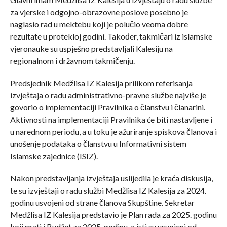
za vjerske i odgojno-obrazovne poslove posebno je
naglasio rad u mektebu koji je polučio veoma dobre
rezultate u protekloj godini. Također, takmičari iz islamske
vjeronauke su uspješno predstavljali Kalesiju na
regionalnom i državnom takmičenju.
Predsjednik Medžlisa IZ Kalesija prilikom referisanja
izvještaja o radu administrativno-pravne službe najviše je
govorio o implementaciji Pravilnika o članstvu i članarini.
Aktivnosti na implementaciji Pravilnika će biti nastavljene i
u narednom periodu, a u toku je ažuriranje spiskova članova i
unošenje podataka o članstvu u Informativni sistem
Islamske zajednice (ISIZ).
Nakon predstavljanja izvještaja uslijedila je kraća diskusija,
te su izvještaji o radu službi Medžlisa IZ Kalesija za 2024.
godinu usvojeni od strane članova Skupštine. Sekretar
Medžlisa IZ Kalesija predstavio je Plan rada za 2025. godinu
koji prati i Budžet za 2025. godinu, a isti su usvojeni od