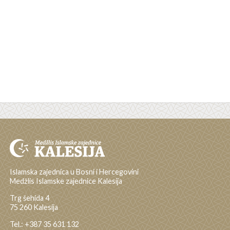
Islamska zajednica u Bosni i Hercegovini
Medžlis Islamske zajednice Kalesija
Trg šehida 4
75 260 Kalesija
Tel.: +387 35 631 132