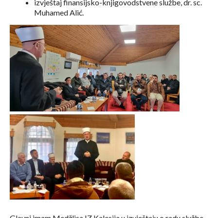
izvještaj finansijsko-knjigovodstvene službe, dr. sc.
Muhamed Alić.
Glavni imam Medžlisa IZ Kalesija u izvještaju o radu službe