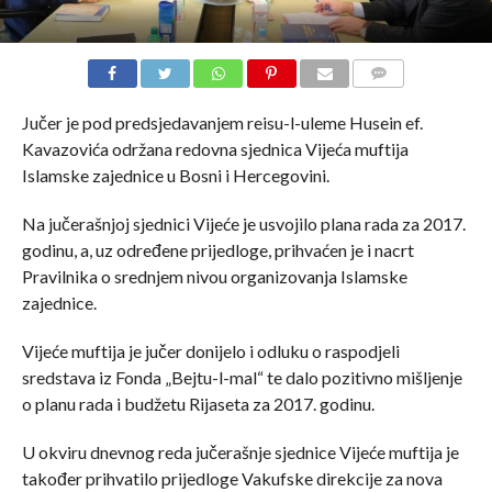
COMMENTS
Jučer je pod predsjedavanjem reisu-l-uleme Husein ef.
Kavazovića održana redovna sjednica Vijeća muftija
Islamske zajednice u Bosni i Hercegovini.
Na jučerašnjoj sjednici Vijeće je usvojilo plana rada za 2017.
godinu, a, uz određene prijedloge, prihvaćen je i nacrt
Pravilnika o srednjem nivou organizovanja Islamske
zajednice.
Vijeće muftija je jučer donijelo i odluku o raspodjeli
sredstava iz Fonda „Bejtu-l-mal“ te dalo pozitivno mišljenje
o planu rada i budžetu Rijaseta za 2017. godinu.
U okviru dnevnog reda jučerašnje sjednice Vijeće muftija je
također prihvatilo prijedloge Vakufske direkcije za nova