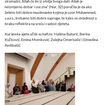
siromašni, Allah će im iz obilja Svoga dati. Allah je
neizmjerno dobar i sve zna” (Nur, 32) poručila je da ako
želimo biti dobre muslimanke kojima je uzor Muhammed,
s.a.v.s., trebamo biti dobre supruge, te kako se skladnost u
braku reflektira na sreću i radost djeteta.
Kur'anske ajete učile su hafize: Halima Baturić, Berina
Kučković, Emina Momković, Zulejha Omerbašić i Elmedina
Avdibašić.