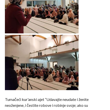
Tumačeći kur'anski ajet “Udavajte neudate i ženite
neoženjene, i čestite robove i robinje svoje; ako su