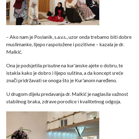
– Ako nam je Poslanik, s.a.v.s., uzor onda trebamo biti dobre
muslimanke, lijepo raspoložene i pozitivne – kazala je dr.
Malkić.
Ona je podsjetila prisutne na kur'anske ajete o dobru, te
istakla kako je dobro i lijepo suština, a da koncept sreće
znači pridržavati se onoga što je Kur'anom naređeno.
U drugom dijelu predavanja dr. Malkić je naglasila važnost
stabilnog braka, zdrave porodice i kvalitetnog odgoja.