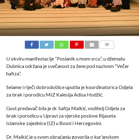
COMMENTS
U okviru manifestacije “Poslanik u mom srcu”, u džematu
Dubnica održana je svečanost za žene pod nazivom “Večer
hafiza”.
Selame i riječi dobrodošlice uputila je koordinatorica Odjela
za brak i porodicu MIZ Kalesija Adisa Hodžić.
Gost predavač bila je dr. Safija Malkić, voditelj Odjela za
brak i porodicu u Upravi za vjerske poslove Rijaseta
Islamske zajednice (IZ) u Bosni i Hercegovini.
Dr. Malkić je u svom obraćanju govorila o kur'anskom