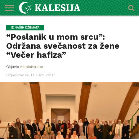
POČETNA
O
DŽEMATI
IMAMI
MEKTEBSKI
VIJESTI
HUTBE
NAJAVE
KALENDAR
KONTAKT
IZ NAŠIH DŽEMATA
MEDŽLISU
CENTAR
“Poslanik u mom srcu”:
Održana svečanost za žene
“Večer hafiza”
Objavio
Administrator
Objavljeno
06.11.2022. 20:37