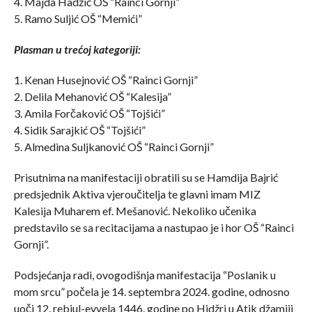
4. Majda Hadžić OŠ “Rainci Gornji”
5. Ramo Suljić OŠ “Memići”
Plasman u trećoj kategoriji:
1. Kenan Husejnović OŠ “Rainci Gornji”
2. Delila Mehanović OŠ “Kalesija”
3. Amila Forčaković OŠ “Tojšići”
4. Sidik Sarajkić OŠ “Tojšići”
5. Almedina Suljkanović OŠ “Rainci Gornji”
Prisutnima na manifestaciji obratili su se Hamdija Bajrić
predsjednik Aktiva vjeroučitelja te glavni imam MIZ
Kalesija Muharem ef. Mešanović. Nekoliko učenika
predstavilo se sa recitacijama a nastupao je i hor OŠ “Rainci
Gornji”.
Podsjećanja radi, ovogodišnja manifestacija “Poslanik u
mom srcu” počela je 14. septembra 2024. godine, odnosno
uoči 12. rebiul-evvela 1446. godine po Hidžri u Atik džamiji