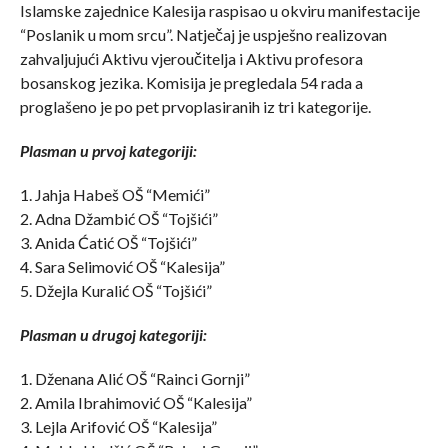
Islamske zajednice Kalesija raspisao u okviru manifestacije
“Poslanik u mom srcu”. Natječaj je uspješno realizovan
zahvaljujući Aktivu vjeroučitelja i Aktivu profesora
bosanskog jezika. Komisija je pregledala 54 rada a
proglašeno je po pet prvoplasiranih iz tri kategorije.
Plasman u prvoj kategoriji:
1. Jahja Habeš OŠ “Memići”
2. Adna Džambić OŠ “Tojšići”
3. Anida Ćatić OŠ “Tojšići”
4. Sara Selimović OŠ “Kalesija”
5. Džejla Kuralić OŠ “Tojšići”
Plasman u drugoj kategoriji:
1. Dženana Alić OŠ “Rainci Gornji”
2. Amila Ibrahimović OŠ “Kalesija”
3. Lejla Arifović OŠ “Kalesija”