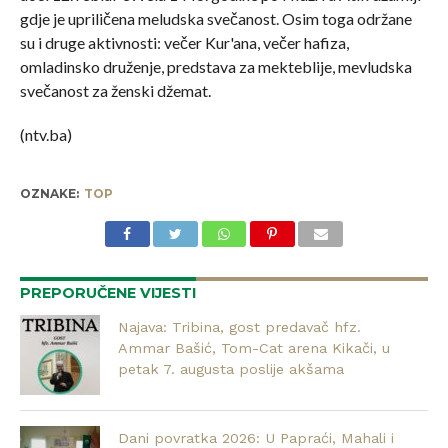
gdje je upriličena meludska svečanost. Osim toga održane
su i druge aktivnosti: večer Kur'ana, večer hafiza,
omladinsko druženje, predstava za mekteblije, mevludska
svečanost za ženski džemat.
(ntv.ba)
OZNAKE:
TOP
PREPORUČENE VIJESTI
Najava: Tribina, gost predavač hfz.
Ammar Bašić, Tom-Cat arena Kikači, u
petak 7. augusta poslije akšama
Dani povratka 2026: U Papraći, Mahali i