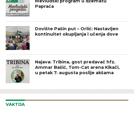
Mevludski program u džematu
Papraća
Dovište Pašin put – Orlić: Nastavljen
kontinuitet okupljanja i učenja dove
Najava: Tribina, gost predavač hfz.
Ammar Bašić, Tom-Cat arena Kikači,
u petak 7. augusta poslije akšama
VAKTIJA