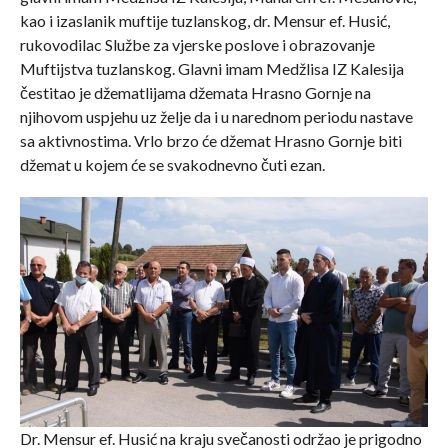
kao i izaslanik muftije tuzlanskog, dr. Mensur ef. Husić,
rukovodilac Službe za vjerske poslove i obrazovanje
Muftijstva tuzlanskog. Glavni imam Medžlisa IZ Kalesija
čestitao je džematlijama džemata Hrasno Gornje na
njihovom uspjehu uz želje da i u narednom periodu nastave
sa aktivnostima. Vrlo brzo će džemat Hrasno Gornje biti
džemat u kojem će se svakodnevno čuti ezan.
Dr. Mensur ef. Husić na kraju svečanosti održao je prigodno