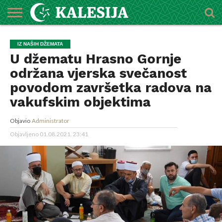
POČETNA
O
DŽEMATI
IMAMI
MEKTEBSKI
VIJESTI
HUTBE
NAJAVE
KALENDAR
KONTAKT
IZ NAŠIH DŽEMATA
MEDŽLISU
CENTAR
U džematu Hrasno Gornje
održana vjerska svečanost
povodom završetka radova na
vakufskim objektima
Objavio
Administrator
Objavljeno
01.08.2021. 23:41