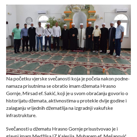
Na početku vjerske svečanosti koja je počela nakon podne-
namaza prisutnima se obratio imam džemata Hrasno
Gornje, Mirsad ef. Sakić, koji je u svom obraćanju govorio o
historijatu džemata, aktivnostima u protekle dvije godine i
zalaganju vrijednih džematlija na izgradnji vakufske
infrastrukture.
Svečanosti u džematu Hrasno Gornje prisustvovao je i
glavni imam Medžlisa IZ Kalesija, Muharem ef. Mešanović,