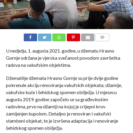
COMMENTS
U nedjelju, 1. augusta 2021. godine, u džematu Hrasno
Gornje održana je vjerska svečanost povodom završetka
radova na vakufskim objektima.
Džematlije džemata Hrasno Gornje su prije dvije godine
pokrenule akciju renoviranja vakufskih objekata; džamije,
vakufske kuće i šehidskog spomen obilježja. U mjesecu
augustu 2019. godine započelo se sa građevinskim
radovima, prvo na džamiji na kojoj je crijepni krov
zamijenjen kupolom. Detaljno je renoviran i vakufski
stambeni objekat, te je izvršena adaptacija i renoviranje
šehidskog spomen obilježja.