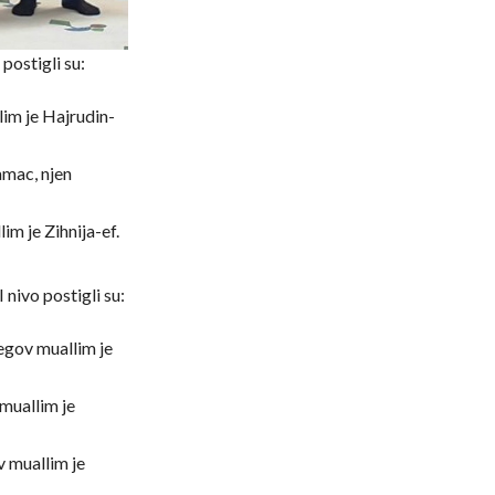
 postigli su:
lim je Hajrudin-
mac, njen
im je Zihnija-ef.
 nivo postigli su:
egov muallim je
muallim je
 muallim je