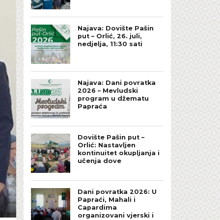
Najava: Dovište Pašin
put – Orlić, 26. juli,
nedjelja, 11:30 sati
Najava: Dani povratka
2026 – Mevludski
program u džematu
Papraća
Dovište Pašin put –
Orlić: Nastavljen
kontinuitet okupljanja i
učenja dove
Dani povratka 2026: U
Papraći, Mahali i
Capardima
organizovani vjerski i