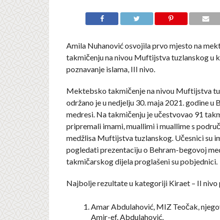
Amila Nuhanović osvojila prvo mjesto na me
takmičenju na nivou Muftijstva tuzlanskog u 
poznavanje islama, III nivo.
Mektebsko takmičenje na nivou Muftijstva t
održano je u nedjelju 30. maja 2021. godine 
medresi. Na takmičenju je učestvovao 91 takm
pripremali imami, muallimi i muallime s područ
medžlisa Muftijstva tuzlanskog. Učesnici su im
pogledati prezentaciju o Behram-begovoj med
takmičarskog dijela proglašeni su pobjednici.
Najbolje rezultate u kategoriji Kiraet – II nivo 
Amar Abdulahović, MIZ Teočak, njegov
Amir-ef. Abdulahović,