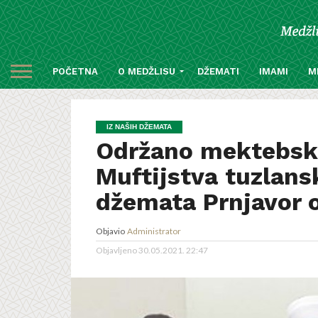
POČETNA
O MEDŽLISU
DŽEMATI
IMAMI
M
IZ NAŠIH DŽEMATA
Održano mektebsko
Muftijstva tuzlans
džemata Prnjavor o
Objavio
Administrator
Objavljeno
30.05.2021. 22:47