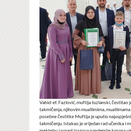
Vahid-ef. Fazlović, muftija tuzlanski, čestitao 
takmičenja, njihovim muallimima, muallimama i
posebne čestitke Muftija je uputio najuspješn
takmičenju. Istakao je vrijedan rad učenika i m
mektebu i pored izazova pandemije korona vi