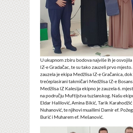
U ukupnom zbiru bodova najviše ih je osvojila
IZ-e Gradačac, te su tako zauzeli prvo mjesto
zauzela je ekipa Medžlisa IZ-e Gračanica, do
trećeplasirani takmičari Medžlisa IZ-e Bosan
Medžlisa IZ Kalesija ekipno je zauzela 6. mjes
na području Muftijstva tuzlanskog. Našu ekipu
Eldar Halilović, Amina Bikić, Tarik Karahodžić 
Nuhanović, te njihovi muallimi Damir ef. Pože
Burić i Muharem ef. Mešanović.