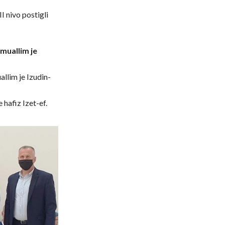
I nivo postigli
 muallim je
llim je Izudin-
 hafiz Izet-ef.