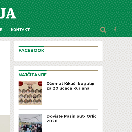
AR
KONTAKT
FACEBOOK
NAJČITANIJE
Džemat Kikači bogatiji
za 20 učača Kur'ana
Dovište Pašin put- Orlić
2026