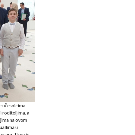
je učesnicima
 roditeljima, a
ijima na ovom
uallima u
rusom. Time je