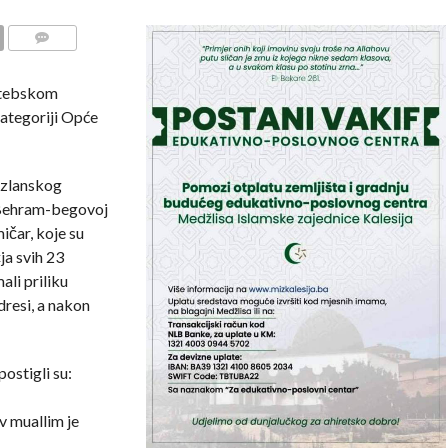
COMMENTS
ktebskom
kategoriji Opće
uzlanskog
u Behram-begovoj
ičar, koje su
ja svih 23
ali priliku
resi, a nakon
postigli su:
 muallim je