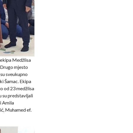
 ekipa Medžlisa
. Drugo mjesto
k su sveukupno
ski Šamac. Ekipa
to od 23 medžlisa
 su predstavljali
i Amila
gić, Muhamed ef.