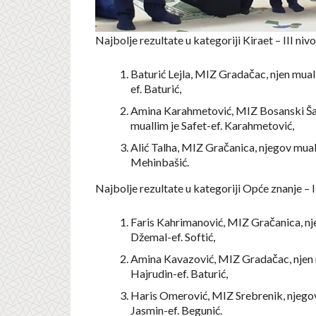
Najbolje rezultate u kategoriji Kiraet – III nivo
Baturić Lejla, MIZ Gradačac, njen mual
ef. Baturić,
Amina Karahmetović, MIZ Bosanski Ša
muallim je Safet-ef. Karahmetović,
Alić Talha, MIZ Gračanica, njegov muall
Mehinbašić.
Najbolje rezultate u kategoriji Opće znanje – II
Faris Kahrimanović, MIZ Gračanica, nj
Džemal-ef. Softić,
Amina Kavazović, MIZ Gradačac, njen 
Hajrudin-ef. Baturić,
Haris Omerović, MIZ Srebrenik, njegov
Jasmin-ef. Begunić.