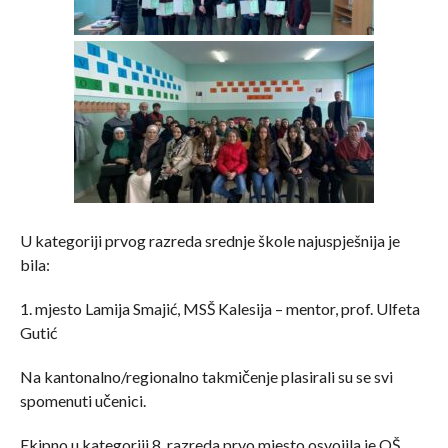
U kategoriji prvog razreda srednje škole najuspješnija je
bila:
1. mjesto Lamija Smajić, MSŠ Kalesija – mentor, prof. Ulfeta
Gutić
Na kantonalno/regionalno takmičenje plasirali su se svi
spomenuti učenici.
Ekipno u kategoriji 8. razreda prvo mjesto osvojila je OŠ