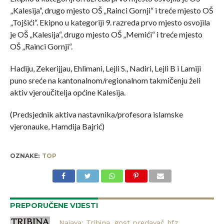
„Kalesija“, drugo mjesto OŠ „Rainci Gornji“ i treće mjesto OŠ
„Tojšići“. Ekipno u kategoriji 9. razreda prvo mjesto osvojila
je OŠ „Kalesija“, drugo mjesto OŠ „Memići“ i treće mjesto
OŠ „Rainci Gornji“.
Hadiju, Zekerijjau, Ehlimani, Lejli S., Nadiri, Lejli B i Lamiji
puno sreće na kantonalnom/regionalnom takmičenju želi
aktiv vjeroučitelja općine Kalesija.
(Predsjednik aktiva nastavnika/profesora islamske
vjeronauke, Hamdija Bajrić)
OZNAKE:
TOP
PREPORUČENE VIJESTI
Najava: Tribina, gost predavač hfz.