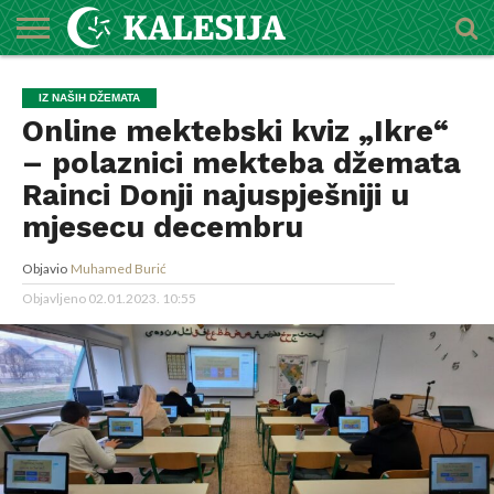
POČETNA
O
DŽEMATI
IMAMI
MEKTEBSKI
VIJESTI
HUTBE
NAJAVE
KALENDAR
KONTAKT
IZ NAŠIH DŽEMATA
MEDŽLISU
CENTAR
Online mektebski kviz „Ikre“
– polaznici mekteba džemata
Rainci Donji najuspješniji u
mjesecu decembru
Objavio
Muhamed Burić
Objavljeno
02.01.2023. 10:55