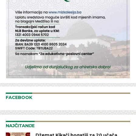
FACEBOOK
NAJČITANIJE
Džemat Kikači bogatiji za 20 učača