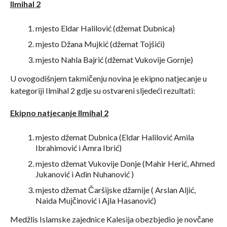
Ilmihal 2
mjesto Eldar Halilović (džemat Dubnica)
mjesto Džana Mujkić (džemat Tojšići)
mjesto Nahla Bajrić (džemat Vukovije Gornje)
U ovogodišnjem takmičenju novina je ekipno natjecanje u
kategoriji Ilmihal 2 gdje su ostvareni sljedeći rezultati:
Ekipno natjecanje Ilmihal 2
mjesto džemat Dubnica (Eldar Halilović Amila
Ibrahimović i Amra Ibrić)
mjesto džemat Vukovije Donje (Mahir Herić, Ahmed
Jukanović i Adin Nuhanović )
mjesto džemat Čaršijske džamije ( Arslan Aljić,
Naida Mujčinović i Ajla Hasanović)
Medžlis Islamske zajednice Kalesija obezbjedio je novčane