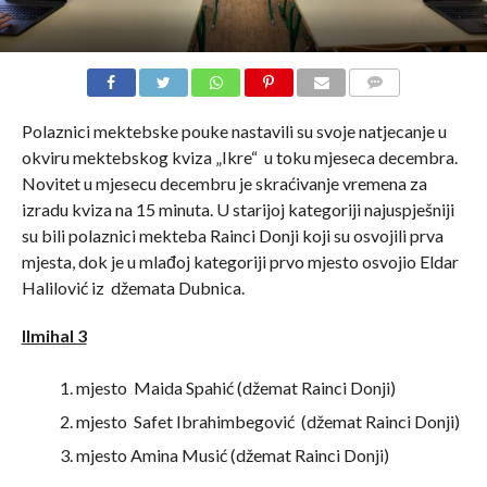
COMMENTS
Polaznici mektebske pouke nastavili su svoje natjecanje u
okviru mektebskog kviza „Ikre“ u toku mjeseca decembra.
Novitet u mjesecu decembru je skraćivanje vremena za
izradu kviza na 15 minuta. U starijoj kategoriji najuspješniji
su bili polaznici mekteba Rainci Donji koji su osvojili prva
mjesta, dok je u mlađoj kategoriji prvo mjesto osvojio Eldar
Halilović iz džemata Dubnica.
Ilmihal 3
mjesto Maida Spahić (džemat Rainci Donji)
mjesto Safet Ibrahimbegović (džemat Rainci Donji)
mjesto Amina Musić (džemat Rainci Donji)