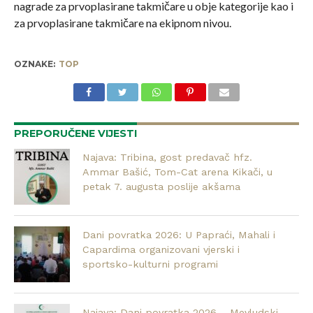
nagrade za prvoplasirane takmičare u obje kategorije kao i
za prvoplasirane takmičare na ekipnom nivou.
OZNAKE:
TOP
PREPORUČENE VIJESTI
Najava: Tribina, gost predavač hfz.
Ammar Bašić, Tom-Cat arena Kikači, u
petak 7. augusta poslije akšama
Dani povratka 2026: U Papraći, Mahali i
Capardima organizovani vjerski i
sportsko-kulturni programi
Najava: Dani povratka 2026 – Mevludski