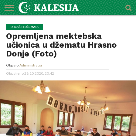
POČETNA
O
DŽEMATI
IMAMI
MEKTEBSKI
VIJESTI
HUTBE
NAJAVE
KALENDAR
KONTAKT
IZ NAŠIH DŽEMATA
MEDŽLISU
CENTAR
Opremljena mektebska
učionica u džematu Hrasno
Donje (Foto)
Objavio
Administrator
Objavljeno
28.10.2020. 20:42