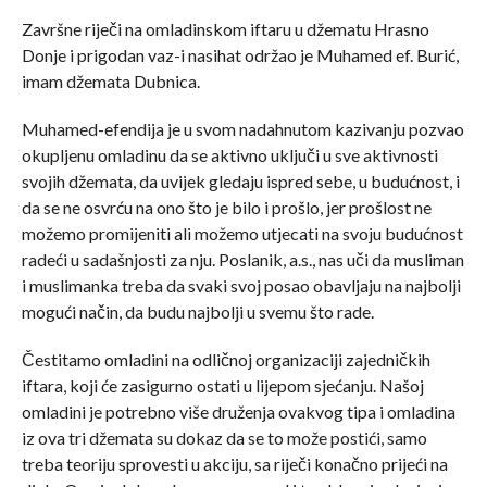
Završne riječi na omladinskom iftaru u džematu Hrasno
Donje i prigodan vaz-i nasihat održao je Muhamed ef. Burić,
imam džemata Dubnica.
Muhamed-efendija je u svom nadahnutom kazivanju pozvao
okupljenu omladinu da se aktivno uključi u sve aktivnosti
svojih džemata, da uvijek gledaju ispred sebe, u budućnost, i
da se ne osvrću na ono što je bilo i prošlo, jer prošlost ne
možemo promijeniti ali možemo utjecati na svoju budućnost
radeći u sadašnjosti za nju. Poslanik, a.s., nas uči da musliman
i muslimanka treba da svaki svoj posao obavljaju na najbolji
mogući način, da budu najbolji u svemu što rade.
Čestitamo omladini na odličnoj organizaciji zajedničkih
iftara, koji će zasigurno ostati u lijepom sjećanju. Našoj
omladini je potrebno više druženja ovakvog tipa i omladina
iz ova tri džemata su dokaz da se to može postići, samo
treba teoriju sprovesti u akciju, sa riječi konačno prijeći na