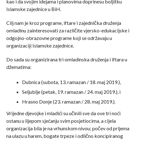
kao i da svojim idejama i planovima doprinesu boljitku
Islamske zajednice u BiH.
Cilj nam je kroz programe, iftare i zajednička druženja
omladinu zainteresovati za različite vjersko-edukacijske i
odgojno-obrazovne programe koji se održavaju u
organizaciji Islamske zajednice.
Do sada su organizirana tri omladinska druženja i iftara u
džematima:
Dubnica (subota, 13. ramazan / 18. maj 2019.),
Seljublje (petak, 19. ramazan / 24. maj 2019.), i
Hrasno Donje (23. ramazan / 28. maj 2019.).
Vrijedne djevojke i mladići su učinili sve da ove tri noći
ostanu u lijepom sjećanju svim posjetiocima, a cijela
organizacija bila je na vrhunskom nivou; počev od prijema
na ulazu u harem, bogate trpeze i odlično koncipiranog