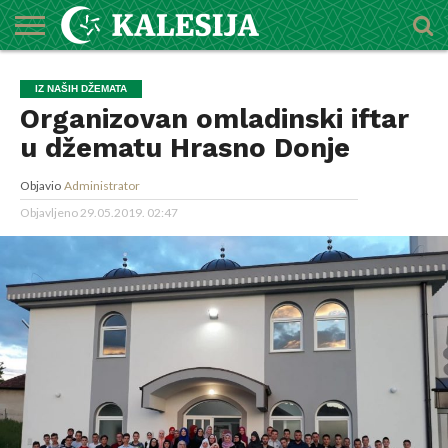
POČETNA
O
DŽEMATI
IMAMI
MEKTEBSKI
VIJESTI
HUTBE
NAJAVE
KALENDAR
KONTAKT
IZ NAŠIH DŽEMATA
MEDŽLISU
CENTAR
Organizovan omladinski iftar
u džematu Hrasno Donje
Objavio
Administrator
Objavljeno
29.05.2019. 02:47