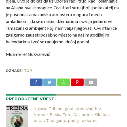
djela. Ovo je dokaz da uz uporan rad i trud, kao i oslanjanje
na Allaha, sve je moguće. Ovi iftari su najbolji pokazatelj da
je posebna ramazanska atmosfera moguća i među
omladinom i da se u našim džematima razvija jedan novi
ramazanski ambijent koji nam valja njegovati. Ovi iftari će
zasigurno zauzeti posebno mjesto na našim godišnjim
kalendarima i već se radujemo idućoj godini.
Muamer ef Bukvarević
OZNAKE:
TOP
PREPORUČENE VIJESTI
Najava: Tribina, gost predavač hfz.
Ammar Bašić, Tom-Cat arena Kikači, u
petak 7. augusta poslije akšama