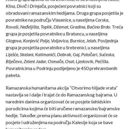
Klisa, Divič i Drinjača,
posjećeni povratnici koji su
obradovani ramazanskim hedijama. Druga grupa posjetila je
povratnike na području Vlasenice, u naseljima
Cerska,
Rovaši, Neđeljišta, Toplik, Džemat, Gradina, Baćino Brdo.
Treća
grupa je posjetila povratnike u Bratuncu, u naseljima
Glogova, Konjević Polje, Voljavica, Burnice, Jelah.
Posljednja
grupa je posjetila povratnike u Srebrenici, u naseljima
Liješće, Skelani, Kalimanići, Dobrak, Gaj, Potočari, Sućeska,
Blječevo, Zeleni Jadar, Osmače, Osat, Ljeskovik, Pećišta.
Povratnicima u Podrinju podijeljeno je 450 prehrambenih
paketa.
Ramazanska humanitarna akcija “Otvorimo hiljade vrata”
nastavlja se i dalje i trajat će do Ramazanskog bajrama. U
narednim danima organizovat će se posjete šehidskim
porodicima kojima će biti uručene ramazanske/bajramske
hedije. Također, prema planu aktivnosti organizovat će se
posjete i udruženjima na području Kalesije koja se bave