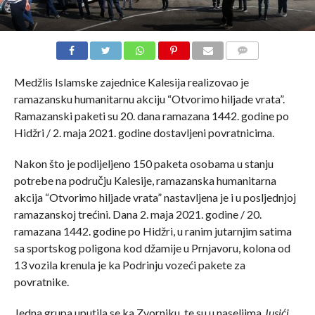
COMMENTS
Medžlis Islamske zajednice Kalesija realizovao je
ramazansku humanitarnu akciju “Otvorimo hiljade vrata”.
Ramazanski paketi su 20. dana ramazana 1442. godine po
Hidžri / 2. maja 2021. godine dostavljeni povratnicima.
Nakon što je podijeljeno 150 paketa osobama u stanju
potrebe na području Kalesije, ramazanska humanitarna
akcija “Otvorimo hiljade vrata” nastavljena je i u posljednjoj
ramazanskoj trećini. Dana 2. maja 2021. godine / 20.
ramazana 1442. godine po Hidžri, u ranim jutarnjim satima
sa sportskog poligona kod džamije u Prnjavoru, kolona od
13 vozila krenula je ka Podrinju vozeći pakete za
povratnike.
Jedna grupa uputila se ka Zvorniku, te su u naseljima
Jusići,