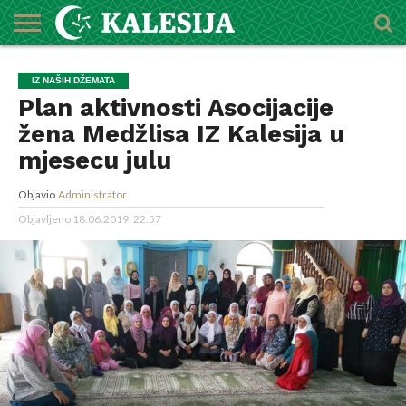
POČETNA
O
DŽEMATI
IMAMI
MEKTEBSKI
VIJESTI
HUTBE
NAJAVE
KALENDAR
KONTAKT
IZ NAŠIH DŽEMATA
MEDŽLISU
CENTAR
Plan aktivnosti Asocijacije
žena Medžlisa IZ Kalesija u
mjesecu julu
Objavio
Administrator
Objavljeno
18.06.2019. 22:57