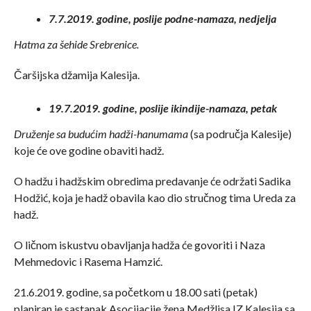
7.7.2019. godine, poslije podne-namaza, nedjelja
Hatma za šehide Srebrenice.
Čaršijska džamija Kalesija.
19.7.2019. godine, poslije ikindije-namaza, petak
Druženje sa budućim hadži-hanumama
(sa područja Kalesije)
koje će ove godine obaviti hadž.
O hadžu i hadžskim obredima predavanje će održati Sadika
Hodžić, koja je hadž obavila kao dio stručnog tima Ureda za
hadž.
O ličnom iskustvu obavljanja hadža će govoriti i Naza
Mehmedovic i Rasema Hamzić.
21.6.2019. godine, sa početkom u 18.00 sati (petak)
planiran je sastanak Asocijacije žena Medžlisa IZ Kalesija sa