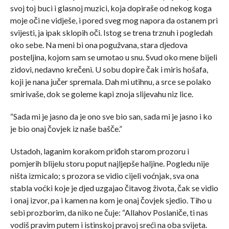
svoj toj buci i glasnoj muzici, koja dopiraše od nekog koga
moje oči ne vidješe, i pored sveg mog napora da ostanem pri
svijesti, ja ipak sklopih oči. Istog se trena trznuh i pogledah
oko sebe. Na meni bi ona pogužvana, stara djedova
posteljina, kojom sam se umotao u snu. Svud oko mene bijeli
zidovi, nedavno krečeni. U sobu dopire čak i miris hošafa,
koji je nana jučer spremala. Dah mi utihnu, a srce se polako
smirivaše, dok se goleme kapi znoja slijevahu niz lice.
“Sada mi je jasno da je ono sve bio san, sada mi je jasno i ko
je bio onaj čovjek iz naše bašče.”
Ustadoh, laganim korakom priđoh starom prozoru i
pomjerih blijelu storu poput najljepše haljine. Pogledu nije
ništa izmicalo; s prozora se vidio cijeli voćnjak, sva ona
stabla voćki koje je djed uzgajao čitavog života, čak se vidio
i onaj izvor, pa i kamen na kom je onaj čovjek sjedio. Tiho u
sebi prozborim, da niko ne čuje: “Allahov Poslaniče, ti nas
vodiš pravim putem i istinskoj pravoj sreći na oba svijeta.