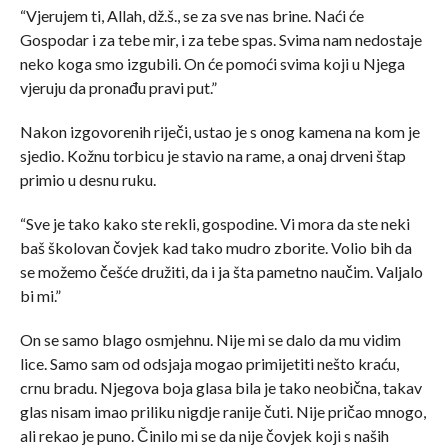
“Vjerujem ti, Allah, dž.š., se za sve nas brine. Naći će
Gospodar i za tebe mir, i za tebe spas. Svima nam nedostaje
neko koga smo izgubili. On će pomoći svima koji u Njega
vjeruju da pronađu pravi put.”
Nakon izgovorenih riječi, ustao je s onog kamena na kom je
sjedio. Kožnu torbicu je stavio na rame, a onaj drveni štap
primio u desnu ruku.
“Sve je tako kako ste rekli, gospodine. Vi mora da ste neki
baš školovan čovjek kad tako mudro zborite. Volio bih da
se možemo češće družiti, da i ja šta pametno naučim. Valjalo
bi mi.”
On se samo blago osmjehnu. Nije mi se dalo da mu vidim
lice. Samo sam od odsjaja mogao primijetiti nešto kraću,
crnu bradu. Njegova boja glasa bila je tako neobična, takav
glas nisam imao priliku nigdje ranije čuti. Nije pričao mnogo,
ali rekao je puno. Činilo mi se da nije čovjek koji s naših