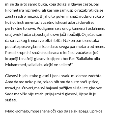
mi se da je to samo buka, koja dolazi s glavne ceste, par
kilometara niz rijeku, ali kasnije sam uspio razabrati da se
zaista radi o muzici. Bijahu to golemi i snažni udarci ruku o
kožicu instrumenta. Izuzetno iskusni udarci davali su
perfektne tonove. Podignem se s onog kamena i osluhnem,
onaj zvuk i udarci postajahu sve jači i bučniji. Osjećao sam
da su svakog trena sve bliži i bliži. Nakon par trenutaka
postaše posve glasni, kao da su svega par metara od mene.
Pored krupnih i snažnih udaraca o kožicu, začuše se još
krupniji i snažniji glasovi koji prozboriše: “Sallallahu alla
Muhammed, sallallahu alejhi ve sellem!”
Glasovi bijahu tako glasni i jasni; svaki mi damar zadrhta.
Ama da me neko pita, rekao bih mu da su te noći i ptice,
mravi, psi čuvari, ma svi hajvani pažljivo slušali te glasove.
Sada me više nije strah, prijaju mi ti glasovi, lijepo ih je
slušati.
Malo-pomalo, moje snene oči kao da se sklapaju. Uprkos