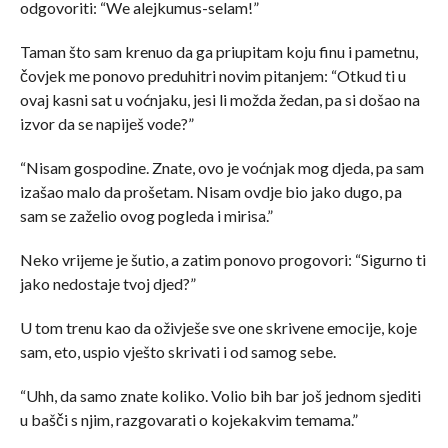
odgovoriti: “We alejkumus-selam!”
Taman što sam krenuo da ga priupitam koju finu i pametnu,
čovjek me ponovo preduhitri novim pitanjem: “Otkud ti u
ovaj kasni sat u voćnjaku, jesi li možda žedan, pa si došao na
izvor da se napiješ vode?”
“Nisam gospodine. Znate, ovo je voćnjak mog djeda, pa sam
izašao malo da prošetam. Nisam ovdje bio jako dugo, pa
sam se zaželio ovog pogleda i mirisa.”
Neko vrijeme je šutio, a zatim ponovo progovori: “Sigurno ti
jako nedostaje tvoj djed?”
U tom trenu kao da oživješe sve one skrivene emocije, koje
sam, eto, uspio vješto skrivati i od samog sebe.
“Uhh, da samo znate koliko. Volio bih bar još jednom sjediti
u bašči s njim, razgovarati o kojekakvim temama.”