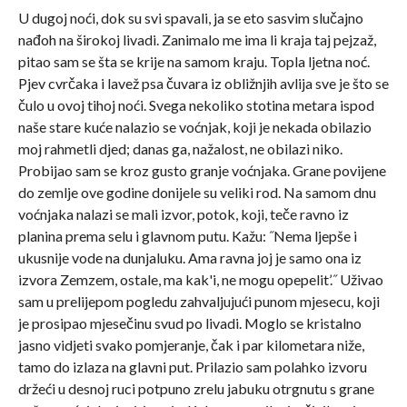
U dugoj noći, dok su svi spavali, ja se eto sasvim slučajno
nađoh na širokoj livadi. Zanimalo me ima li kraja taj pejzaž,
pitao sam se šta se krije na samom kraju. Topla ljetna noć.
Pjev cvrčaka i lavež psa čuvara iz obližnjih avlija sve je što se
čulo u ovoj tihoj noći. Svega nekoliko stotina metara ispod
naše stare kuće nalazio se voćnjak, koji je nekada obilazio
moj rahmetli djed; danas ga, nažalost, ne obilazi niko.
Probijao sam se kroz gusto granje voćnjaka. Grane povijene
do zemlje ove godine donijele su veliki rod. Na samom dnu
voćnjaka nalazi se mali izvor, potok, koji, teče ravno iz
planina prema selu i glavnom putu. Kažu: ˝Nema ljepše i
ukusnije vode na dunjaluku. Ama ravna joj je samo ona iz
izvora Zemzem, ostale, ma kak'i, ne mogu opepelit’.˝ Uživao
sam u prelijepom pogledu zahvaljujući punom mjesecu, koji
je prosipao mjesečinu svud po livadi. Moglo se kristalno
jasno vidjeti svako pomjeranje, čak i par kilometara niže,
tamo do izlaza na glavni put. Prilazio sam polahko izvoru
držeći u desnoj ruci potpuno zrelu jabuku otrgnutu s grane