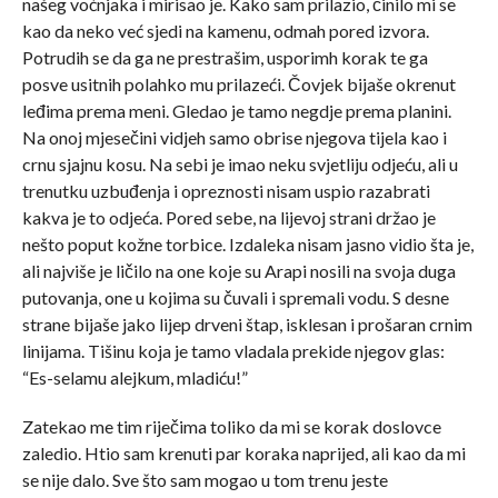
našeg voćnjaka i mirisao je. Kako sam prilazio, činilo mi se
kao da neko već sjedi na kamenu, odmah pored izvora.
Potrudih se da ga ne prestrašim, usporimh korak te ga
posve usitnih polahko mu prilazeći. Čovjek bijaše okrenut
leđima prema meni. Gledao je tamo negdje prema planini.
Na onoj mjesečini vidjeh samo obrise njegova tijela kao i
crnu sjajnu kosu. Na sebi je imao neku svjetliju odjeću, ali u
trenutku uzbuđenja i opreznosti nisam uspio razabrati
kakva je to odjeća. Pored sebe, na lijevoj strani držao je
nešto poput kožne torbice. Izdaleka nisam jasno vidio šta je,
ali najviše je ličilo na one koje su Arapi nosili na svoja duga
putovanja, one u kojima su čuvali i spremali vodu. S desne
strane bijaše jako lijep drveni štap, isklesan i prošaran crnim
linijama. Tišinu koja je tamo vladala prekide njegov glas:
“Es-selamu alejkum, mladiću!”
Zatekao me tim riječima toliko da mi se korak doslovce
zaledio. Htio sam krenuti par koraka naprijed, ali kao da mi
se nije dalo. Sve što sam mogao u tom trenu jeste