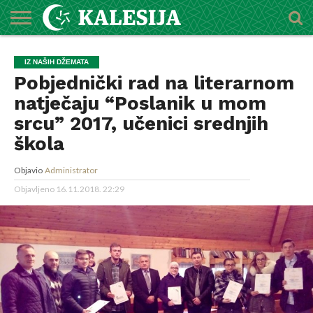
POČETNA
O
DŽEMATI
IMAMI
MEKTEBSKI
VIJESTI
HUTBE
NAJAVE
KALENDAR
KONTAKT
IZ NAŠIH DŽEMATA
MEDŽLISU
CENTAR
Pobjednički rad na literarnom
natječaju “Poslanik u mom
srcu” 2017, učenici srednjih
škola
Objavio
Administrator
Objavljeno
16.11.2018. 22:29