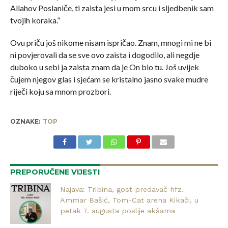
Allahov Poslaniče, ti zaista jesi u mom srcu i sljedbenik sam
tvojih koraka.”
Ovu priču još nikome nisam ispričao. Znam, mnogi mi ne bi
ni povjerovali da se sve ovo zaista i dogodilo, ali negdje
duboko u sebi ja zaista znam da je On bio tu. Još uvijek
čujem njegov glas i sjećam se kristalno jasno svake mudre
riječi koju sa mnom prozbori.
OZNAKE:
TOP
PREPORUČENE VIJESTI
Najava: Tribina, gost predavač hfz.
Ammar Bašić, Tom-Cat arena Kikači, u
petak 7. augusta poslije akšama