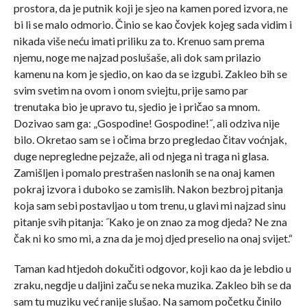
prostora, da je putnik koji je sjeo na kamen pored izvora, ne
bi li se malo odmorio. Činio se kao čovjek kojeg sada vidim i
nikada više neću imati priliku za to. Krenuo sam prema
njemu, noge me najzad poslušaše, ali dok sam prilazio
kamenu na kom je sjedio, on kao da se izgubi. Zakleo bih se
svim svetim na ovom i onom sviejtu, prije samo par
trenutaka bio je upravo tu, sjedio je i pričao sa mnom.
Dozivao sam ga: „Gospodine! Gospodine!˝, ali odziva nije
bilo. Okretao sam se i očima brzo pregledao čitav voćnjak,
duge nepregledne pejzaže, ali od njega ni traga ni glasa.
Zamišljen i pomalo prestrašen naslonih se na onaj kamen
pokraj izvora i duboko se zamislih. Nakon bezbroj pitanja
koja sam sebi postavljao u tom trenu, u glavi mi najzad sinu
pitanje svih pitanja: ˝Kako je on znao za mog djeda? Ne zna
čak ni ko smo mi, a zna da je moj djed preselio na onaj svijet.“
Taman kad htjedoh dokučiti odgovor, koji kao da je lebdio u
zraku, negdje u daljini začu se neka muzika. Zakleo bih se da
sam tu muziku već ranije slušao. Na samom početku činilo