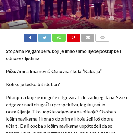
COMMENTS
Stopama Pejgambera, koji je imao samo lijepe postupke i
odnose s ljudima
Piše:
Amna Imamović, Osnovna škola “Kalesija”
Koliko je teško biti dobar?
Pitanje na koje je moguće odgovarati do zadnjeg daha. Svaki
odgovor nudi drugačiju perspektivu, logiku, način
razmišljanja. Tko uopšte odgovara na pitanje? Osoba s
lošim navikama, ili ona s dobrim ali koja želi još dobra
učiniti. Da li osoba s lošim navikama uopšte želi da se
popravi ili su je drugi primorali na to, da li ona s dobrim