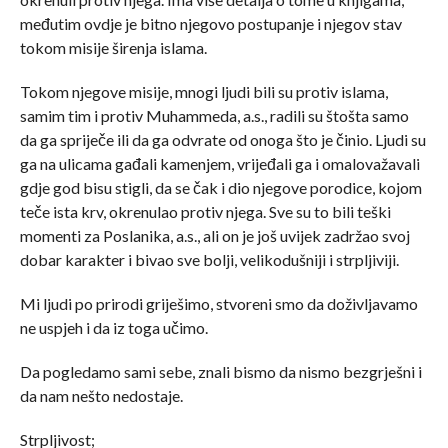
međutim ovdje je bitno njegovo postupanje i njegov stav
tokom misije širenja islama.
Tokom njegove misije, mnogi ljudi bili su protiv islama,
samim tim i protiv Muhammeda, a.s., radili su štošta samo
da ga spriječe ili da ga odvrate od onoga što je činio. Ljudi su
ga na ulicama gađali kamenjem, vrijeđali ga i omalovažavali
gdje god bisu stigli, da se čak i dio njegove porodice, kojom
teče ista krv, okrenulao protiv njega. Sve su to bili teški
momenti za Poslanika, a.s., ali on je još uvijek zadržao svoj
dobar karakter i bivao sve bolji, velikodušniji i strpljiviji.
Mi ljudi po prirodi griješimo, stvoreni smo da doživljavamo
ne uspjeh i da iz toga učimo.
Da pogledamo sami sebe, znali bismo da nismo bezgrješni i
da nam nešto nedostaje.
Strpljivost;