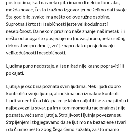
postupcima; kad nas neko pita imamo li neki pribor, alat,
možda novac, često tražimo izgovor jer ne želimo dati svoje.
Šta god bilo, svako ima nešto od ove ružne osobine.
Suprotna škrtosti i sebičnosti jeste velikodušnost i
nesebičnost. Da nekom pružimo naše znanje, naš imetak, ili
nešto od onoga što posjedujemo (novac, hranu, neki uređaj,
dekorativni predmet), već je napredak u posjedovanju
velikodušnosti i nesebičnosti.
Ljudima puno nedostaje, ali se nikad nije kasno popraviti ili
pokajati.
Ljutnja je osobina poznata svim ljudima. Neki ljudi dobro
kontrolišu svoju ljutnju, ali nekima ona izmakne kontroli.
Ljudi su neobična bića pa im je lahko naljutiti se za najsitniju i
najbezvezniju stvar, pa im u tom momentu racionalnost nije
poznata, već samo ljutnja. Strpljivost i ljutnja povezane su.
Strpljenjem izbgjegavamo da se ljutimo na bezazlene stvari
i da činimo nešto zbog čega ćemo zažaliti, za što imamo