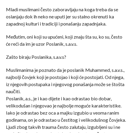
Mladi muslimani često zaboravljaju na koga treba da se
oslanjaju dok ih neko ne uputi jer su stalno okrenuti ka
zapadnoj kulturi i tradiciji i ponašanju zapadnjaka.
Međutim, oni koji su upućeni, koji znaju šta su, ko su, često
će reći da im je uzor Poslanik, s.a.v.s.
Zašto biraju Poslanika, s.a.v.s?
Muslimanima je poznato da je poslanik Muhammed, s.a.v.s.,
najbolji čovjek koji je postojao i koji će postojati. Od njega,
iz njegovih postupaka i njegovog ponašanja može se štošta
naučiti.
Poslanik, a.s., je i kao dijete i kao odrastao bio dobar,
velikodušan i njegovao je najbolje moguće karakteristike.
Iako je odrastao bez oca a majku izgubio u veoma ranim
godinama, on je odrastao u čestitog i velikodušnog čovjeka.
Ljudi zbog takvih trauma često zalutaju, izgubljeni su i ne