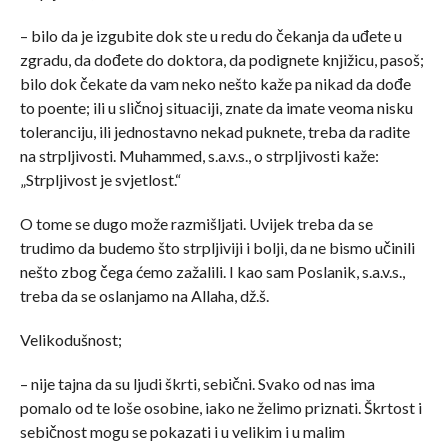
– bilo da je izgubite dok ste u redu do čekanja da uđete u
zgradu, da dođete do doktora, da podignete knjižicu, pasoš;
bilo dok čekate da vam neko nešto kaže pa nikad da dođe
to poente; ili u sličnoj situaciji, znate da imate veoma nisku
toleranciju, ili jednostavno nekad puknete, treba da radite
na strpljivosti. Muhammed, s.a.v.s., o strpljivosti kaže:
„Strpljivost je svjetlost.“
O tome se dugo može razmišljati. Uvijek treba da se
trudimo da budemo što strpljiviji i bolji, da ne bismo učinili
nešto zbog čega ćemo zažalili. I kao sam Poslanik, s.a.v.s.,
treba da se oslanjamo na Allaha, dž.š.
Velikodušnost;
– nije tajna da su ljudi škrti, sebični. Svako od nas ima
pomalo od te loše osobine, iako ne želimo priznati. Škrtost i
sebičnost mogu se pokazati i u velikim i u malim