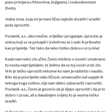
puno primjera u filmovima, knjigama, i svakodnevnom
životu.
Jedna stvar, koju mi je meni lično najteže shvatiti i uraditi
jeste oprostiti.
Poslanik, a.s., iako mučen, vrijeđan i proganjan, oprostio je
onima koji su se pokajali i izvinili mu se i rado ih prihvatio
kao prijatelje. Tek tako da neko toliko dobra u srcu ima!
Kada nam neko zlo učini, često mislimo o osveti i smatramo
tu osobu neprijateljem, te želimo da se toj osobi vrati zlo.
Vrlo je teško oprostiti nekome ko nam je naštetio i naudio.
Bilo da je povrijedio našu ličnost, omalovažio naš uspjeh ili
nekoga koga volimo, nije nam lahko zaboraviti i oprostiti.
Poslanik, a.s., često je govorio da je lijepo oprostiti i da je to
dobro i za nas, ali u današnjem svijetu to je veoma teško
uraditi.
O Poslaniku, a.s., može se pisati još dugo, o tome kako je on