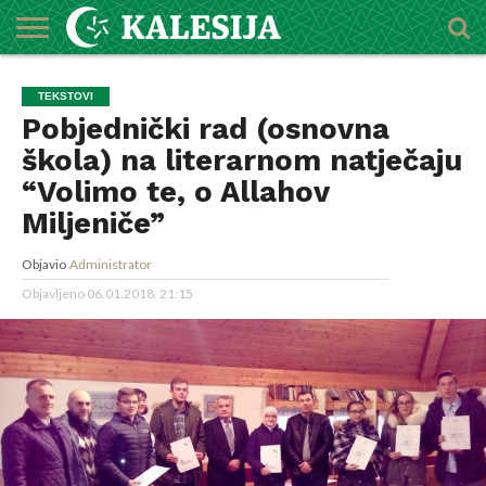
POČETNA
O
DŽEMATI
IMAMI
MEKTEBSKI
VIJESTI
HUTBE
NAJAVE
KALENDAR
KONTAKT
TEKSTOVI
MEDŽLISU
CENTAR
Pobjednički rad (osnovna
škola) na literarnom natječaju
“Volimo te, o Allahov
Miljeniče”
Objavio
Administrator
Objavljeno
06.01.2018. 21:15