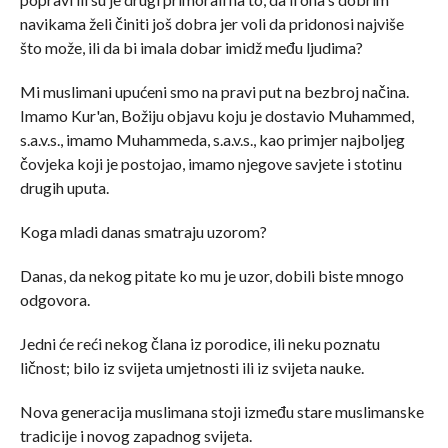
navikama želi činiti još dobra jer voli da pridonosi najviše
što može, ili da bi imala dobar imidž među ljudima?
Mi muslimani upućeni smo na pravi put na bezbroj načina.
Imamo Kur'an, Božiju objavu koju je dostavio Muhammed,
s.a.v.s., imamo Muhammeda, s.a.v.s., kao primjer najboljeg
čovjeka koji je postojao, imamo njegove savjete i stotinu
drugih uputa.
Koga mladi danas smatraju uzorom?
Danas, da nekog pitate ko mu je uzor, dobili biste mnogo
odgovora.
Jedni će reći nekog člana iz porodice, ili neku poznatu
ličnost; bilo iz svijeta umjetnosti ili iz svijeta nauke.
Nova generacija muslimana stoji između stare muslimanske
tradicije i novog zapadnog svijeta.