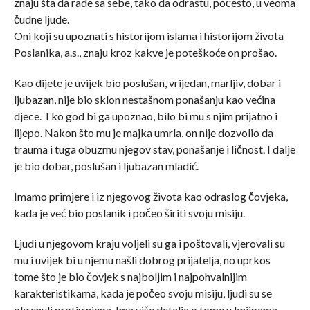
znaju šta da rade sa sebe, tako da odrastu, počesto, u veoma
čudne ljude.
Oni koji su upoznati s historijom islama i historijom života
Poslanika, a.s., znaju kroz kakve je poteškoće on prošao.
Kao dijete je uvijek bio poslušan, vrijedan, marljiv, dobar i
ljubazan, nije bio sklon nestašnom ponašanju kao većina
djece. Tko god bi ga upoznao, bilo bi mu s njim prijatno i
lijepo. Nakon što mu je majka umrla, on nije dozvolio da
trauma i tuga obuzmu njegov stav, ponašanje i ličnost. I dalje
je bio dobar, poslušan i ljubazan mladić.
Imamo primjere i iz njegovog života kao odraslog čovjeka,
kada je već bio poslanik i počeo širiti svoju misiju.
Ljudi u njegovom kraju voljeli su ga i poštovali, vjerovali su
mu i uvijek bi u njemu našli dobrog prijatelja, no uprkos
tome što je bio čovjek s najboljim i najpohvalnijim
karakteristikama, kada je počeo svoju misiju, ljudi su se
okrenuli protiv njega. Ima više detalja o tome u knjigama,