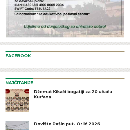
FACEBOOK
NAJČITANIJE
Džemat Kikači bogatiji za 20 učača
Kur'ana
Dovište Pašin put- Orlić 2026