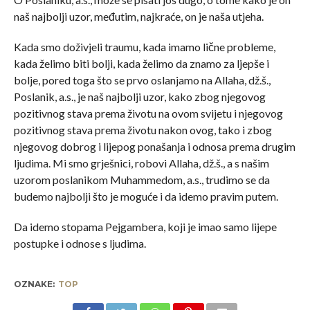
naš najbolji uzor, međutim, najkraće, on je naša utjeha.
Kada smo doživjeli traumu, kada imamo lične probleme,
kada želimo biti bolji, kada želimo da znamo za ljepše i
bolje, pored toga što se prvo oslanjamo na Allaha, dž.š.,
Poslanik, a.s., je naš najbolji uzor, kako zbog njegovog
pozitivnog stava prema životu na ovom svijetu i njegovog
pozitivnog stava prema životu nakon ovog, tako i zbog
njegovog dobrog i lijepog ponašanja i odnosa prema drugim
ljudima. Mi smo grješnici, robovi Allaha, dž.š., a s našim
uzorom poslanikom Muhammedom, a.s., trudimo se da
budemo najbolji što je moguće i da idemo pravim putem.
Da idemo stopama Pejgambera, koji je imao samo lijepe
postupke i odnose s ljudima.
OZNAKE:
TOP