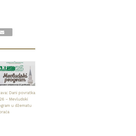
java: Dani povratka
26 – Mevludski
ogram u džematu
praća