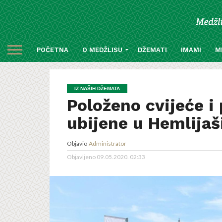
POČETNA
O MEDŽLISU
DŽEMATI
IMAMI
M
IZ NAŠIH DŽEMATA
Položeno cvijeće i
ubijene u Hemlija
Objavio
Administrator
Objavljeno
09.05.2020. 02:33