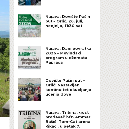
Najava: Dovište Pašin
put – Orlić, 26. juli,
nedjelja, 11:30 sati
Najava: Dani povratka
2026 – Mevludski
program u džematu
Papraća
Dovište Pašin put –
Orlić: Nastavljen
kontinuitet okupljanja i
učenja dove
Najava: Tribina, gost
predavač hfz. Ammar
Bašić, Tom-Cat arena
Kikači, u petak 7.