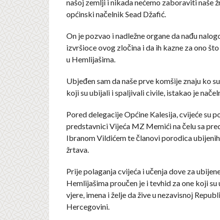
našoj zemlji i nikada nećemo zaboraviti naše ž
općinski načelnik Sead Džafić.
On je pozvao i nadležne organe da nađu nalogo
izvršioce ovog zločina i da ih kazne za ono što 
u Hemlijašima.
Ubjeđen sam da naše prve komšije znaju ko su
koji su ubijali i spaljivali civile, istakao je nače
Pored delegacije Općine Kalesija, cvijeće su pol
predstavnici Vijeća MZ Memići na čelu sa pr
Ibranom Vildićem te članovi porodica ubijenih 
žrtava.
Prije polaganja cvijeća i učenja dove za ubijene 
Hemlijašima proučen je i tevhid za one koji su
vjere, imena i želje da žive u nezavisnoj Republi
Hercegovini.