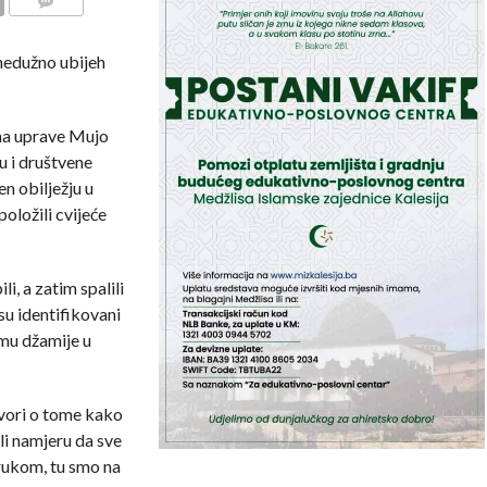
COMMENTS
 nedužno ubijeh
na uprave Mujo
u i društvene
n obilježju u
položili cvijeće
li, a zatim spalili
su identifikovani
mu džamije u
ovori o tome kako
ali namjeru da sve
 rukom, tu smo na