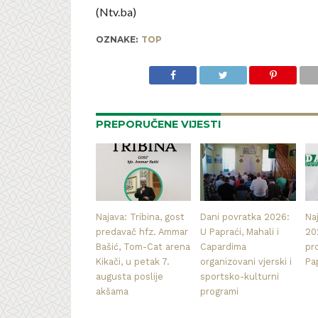
(Ntv.ba)
OZNAKE:
TOP
PREPORUČENE VIJESTI
Najava: Tribina, gost
Dani povratka 2026:
Na
predavač hfz. Ammar
U Papraći, Mahali i
20
Bašić, Tom-Cat arena
Capardima
pr
Kikači, u petak 7.
organizovani vjerski i
Pa
augusta poslije
sportsko-kulturni
akšama
programi