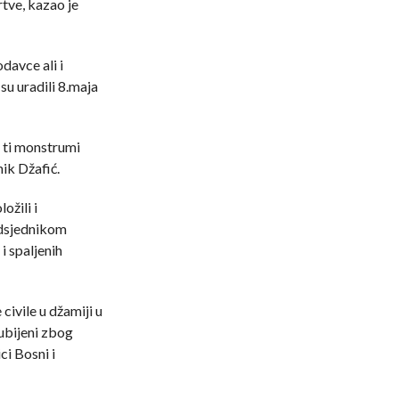
rtve, kazao je
davce ali i
su uradili 8.maja
 ti monstrumi
lnik Džafić.
ožili i
edsjednikom
i spaljenih
civile u džamiji u
 ubijeni zbog
ci Bosni i