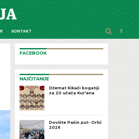
AR
KONTAKT
FACEBOOK
NAJČITANIJE
Džemat Kikači bogatiji
za 20 učača Kur'ana
Dovište Pašin put- Orlić
2026