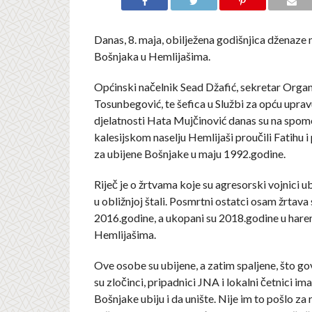
Danas, 8. maja, obilježena godišnjica dženaze
Bošnjaka u Hemlijašima.
Općinski načelnik Sead Džafić, sekretar Orga
Tosunbegović, te šefica u Službi za opću uprav
djelatnosti Hata Mujčinović danas su na spome
kalesijskom naselju Hemlijaši proučili Fatihu i 
za ubijene Bošnjake u maju 1992.godine.
Riječ je o žrtvama koje su agresorski vojnici ubi
u obližnjoj štali. Posmrtni ostatci osam žrtava 
2016.godine, a ukopani su 2018.godine u hare
Hemlijašima.
Ove osobe su ubijene, a zatim spaljene, što g
su zločinci, pripadnici JNA i lokalni četnici im
Bošnjake ubiju i da unište. Nije im to pošlo za