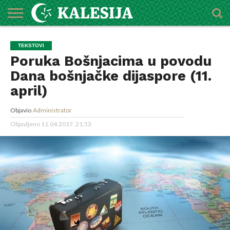
POČETNA
O
DŽEMATI
IMAMI
MEKTEBSKI
VIJESTI
HUTBE
NAJAVE
KALENDAR
KONTAKT
TEKSTOVI
MEDŽLISU
CENTAR
Poruka Bošnjacima u povodu
Dana bošnjačke dijaspore (11.
april)
Objavio
Administrator
Objavljeno
11.04.2017. 21:53