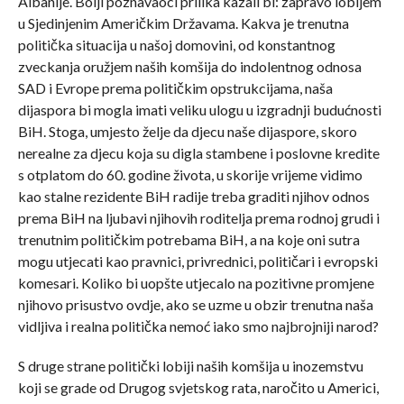
Albanije. Bolji poznavaoci prilika kazali bi: zapravo lobijem
u Sjedinjenim Američkim Državama. Kakva je trenutna
politička situacija u našoj domovini, od konstantnog
zveckanja oružjem naših komšija do indolentnog odnosa
SAD i Evrope prema političkim opstrukcijama, naša
dijaspora bi mogla imati veliku ulogu u izgradnji budućnosti
BiH. Stoga, umjesto želje da djecu naše dijaspore, skoro
nerealne za djecu koja su digla stambene i poslovne kredite
s otplatom do 60. godine života, u skorije vrijeme vidimo
kao stalne rezidente BiH radije treba graditi njihov odnos
prema BiH na ljubavi njihovih roditelja prema rodnoj grudi i
trenutnim političkim potrebama BiH, a na koje oni sutra
mogu utjecati kao pravnici, privrednici, političari i evropski
komesari. Koliko bi uopšte utjecalo na pozitivne promjene
njihovo prisustvo ovdje, ako se uzme u obzir trenutna naša
vidljiva i realna politička nemoć iako smo najbrojniji narod?
S druge strane politički lobiji naših komšija u inozemstvu
koji se grade od Drugog svjetskog rata, naročito u Americi,