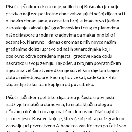
Pišući rječnikom ekonomije, veliki broj Bošnjaka je ovdje
preživio najteže postratne dane zahvaljujući našoj dijaspori i
njihovim donacijama, a određen broj je imao prvo i jedino
zaposlenje zahvaljujući građevinskim i drugim planovima
naše dijaspore u rodnim gradovima pa makar ono bilo i
sezonsko. Naravno, i danas ogroman priliv novca našim
građanima dolazi upravo od naših sunarodnjaka koji
doslovno ožive određena mjesta i gradove kada dođu
nakratko u svoju zemlju. Također, u brojnim povratničkim
mjestima veličanstvene džamije su velikim dijelom trajno
dobro naše dijaspore, kao i njihov zekat, sadekatu-l-fitr,
stipendije te kurbani kupljeni od povratnika.
Pišući rječnikom politike, dijaspora je često u povijesti
nadživjela matičnu domovinu, te imala ključnu ulogu u
očuvanju ili čak kreiranju matične domovine. Naš najbliži
primjer jeste Kosovo koje je, što više nije ni tajna, izgrađeno
zahvaljujući prvenstveno Albancima van Kosova pa čak i van