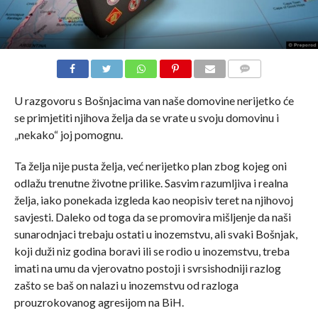
COMMENTS
U razgovoru s Bošnjacima van naše domovine nerijetko će
se primjetiti njihova želja da se vrate u svoju domovinu i
„nekako“ joj pomognu.
Ta želja nije pusta želja, već nerijetko plan zbog kojeg oni
odlažu trenutne životne prilike. Sasvim razumljiva i realna
želja, iako ponekada izgleda kao neopisiv teret na njihovoj
savjesti. Daleko od toga da se promovira mišljenje da naši
sunarodnjaci trebaju ostati u inozemstvu, ali svaki Bošnjak,
koji duži niz godina boravi ili se rodio u inozemstvu, treba
imati na umu da vjerovatno postoji i svrsishodniji razlog
zašto se baš on nalazi u inozemstvu od razloga
prouzrokovanog agresijom na BiH.