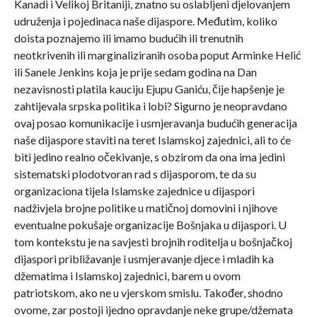
Kanadi i Velikoj Britaniji, znatno su oslabljeni djelovanjem
udruženja i pojedinaca naše dijaspore. Međutim, koliko
doista poznajemo ili imamo budućih ili trenutnih
neotkrivenih ili marginaliziranih osoba poput Arminke Helić
ili Sanele Jenkins koja je prije sedam godina na Dan
nezavisnosti platila kauciju Ejupu Ganiću, čije hapšenje je
zahtijevala srpska politika i lobi? Sigurno je neopravdano
ovaj posao komunikacije i usmjeravanja budućih generacija
naše dijaspore staviti na teret Islamskoj zajednici, ali to će
biti jedino realno očekivanje, s obzirom da ona ima jedini
sistematski plodotvoran rad s dijasporom, te da su
organizaciona tijela Islamske zajednice u dijaspori
nadživjela brojne politike u matičnoj domovini i njihove
eventualne pokušaje organizacije Bošnjaka u dijaspori. U
tom kontekstu je na savjesti brojnih roditelja u bošnjačkoj
dijaspori približavanje i usmjeravanje djece i mladih ka
džematima i Islamskoj zajednici, barem u ovom
patriotskom, ako ne u vjerskom smislu. Također, shodno
ovome, zar postoji ijedno opravdanje neke grupe/džemata