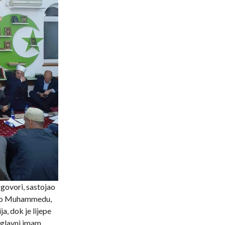
v govori, sastojao
re o Muhammedu,
ja, dok je lijepe
, glavni imam