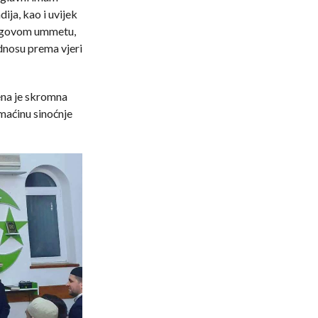
ija, kao i uvijek
jegovom ummetu,
dnosu prema vjeri
ena je skromna
omaćinu sinoćnje