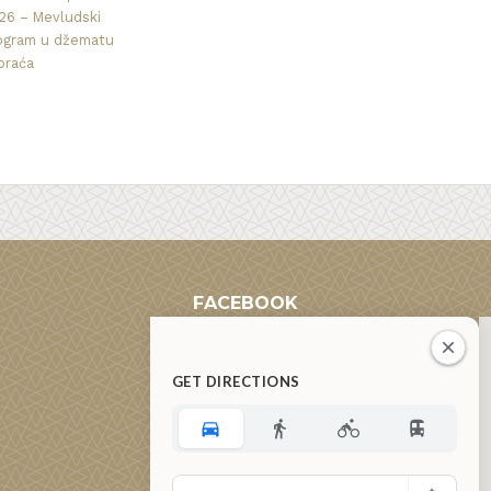
26 – Mevludski
ogram u džematu
praća
FACEBOOK
GET DIRECTIONS