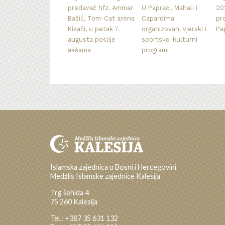
predavač hfz. Ammar
U Papraći, Mahali i
20
Bašić, Tom-Cat arena
Capardima
pr
Kikači, u petak 7.
organizovani vjerski i
Pa
augusta poslije
sportsko-kulturni
akšama
programi
Islamska zajednica u Bosni i Hercegovini
Medžlis Islamske zajednice Kalesija
Trg šehida 4
75 260 Kalesija
Tel.: +387 35 631 132