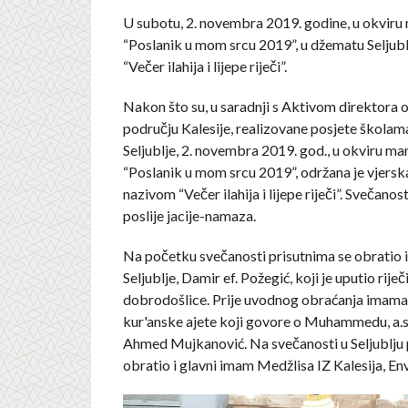
U subotu, 2. novembra 2019. godine, u okviru 
“Poslanik u mom srcu 2019”, u džematu Seljubl
“Večer ilahija i lijepe riječi”.
Nakon što su, u saradnji s Aktivom direktora 
području Kalesije, realizovane posjete školam
Seljublje, 2. novembra 2019. god., u okviru man
“Poslanik u mom srcu 2019”, održana je vjers
nazivom “Večer ilahija i lijepe riječi”. Svečanos
poslije jacije-namaza.
Na početku svečanosti prisutnima se obrati
Seljublje, Damir ef. Požegić, koji je uputio riječ
dobrodošlice. Prije uvodnog obraćanja imam
kur'anske ajete koji govore o Muhammedu, a.s.
Ahmed Mujkanović. Na svečanosti u Seljublju 
obratio i glavni imam Medžlisa IZ Kalesija, Enve