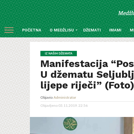
POČETNA
O MEDŽLISU
DŽEMATI
IMAMI
M
IZ NAŠIH DŽEMATA
Manifestacija “Po
U džematu Seljublj
lijepe riječi” (Foto
Objavio
Administrator
Objavljeno
03.11.2019. 22:56