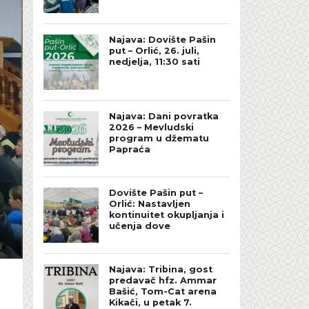
Najava: Dovište Pašin
put – Orlić, 26. juli,
nedjelja, 11:30 sati
Najava: Dani povratka
2026 – Mevludski
program u džematu
Papraća
Dovište Pašin put –
Orlić: Nastavljen
kontinuitet okupljanja i
učenja dove
Najava: Tribina, gost
predavač hfz. Ammar
Bašić, Tom-Cat arena
Kikači, u petak 7.