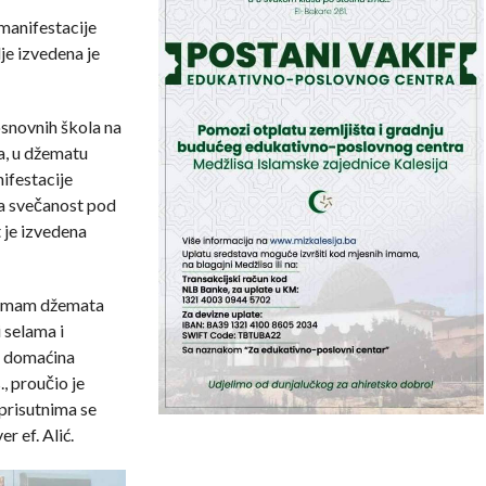
manifestacije
je izvedena je
osnovnih škola na
a, u džematu
ifestacije
ka svečanost pod
t je izvedena
o imam džemata
i selama i
a domaćina
, proučio je
prisutnima se
r ef. Alić.