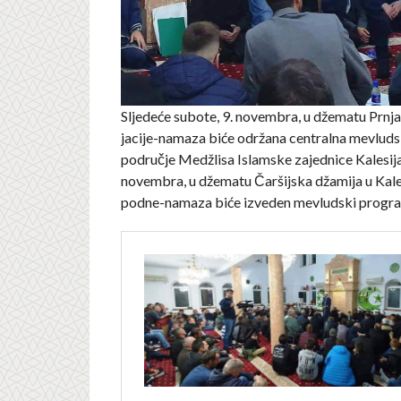
Sljedeće subote, 9. novembra, u džematu Prnjav
jacije-namaza biće održana centralna mevluds
područje Medžlisa Islamske zajednice Kalesija, 
novembra, u džematu Čaršijska džamija u Kales
podne-namaza biće izveden mevludski progra