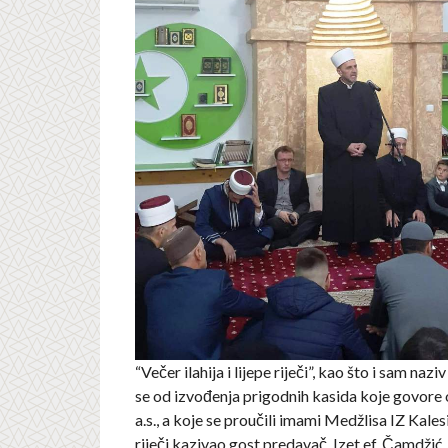
“Večer ilahija i lijepe riječi”, kao što i sam nazi
se od izvođenja prigodnih kasida koje govo
a.s., a koje se proučili imami Medžlisa IZ Kalesi
riječi kazivao gost predavač, Izet ef. Čamdžić