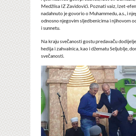
Medžlisa IZ Zavidovići. Poznati vaiz, Izet-efend
nadahnuto je govorio o Muhammedu, a.s., i n
odnosno njegovim sljedbenicima i njihovom o
i sunnetu.
Na kraju svečanosti gostu predavaču dodijelj
hedija i zahvalnica, kao i džematu Seljublje, d
svečanosti.