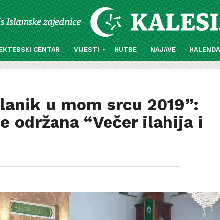
EKTEBSKI CENTAR
VIJESTI
HUTBE
NAJAVE
KALEND
slanik u mom srcu 2019”:
e održana “Večer ilahija i
)