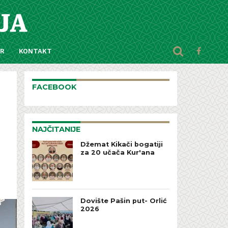
AR
KONTAKT
FACEBOOK
NAJČITANIJE
Džemat Kikači bogatiji
za 20 učača Kur'ana
Dovište Pašin put- Orlić
2026