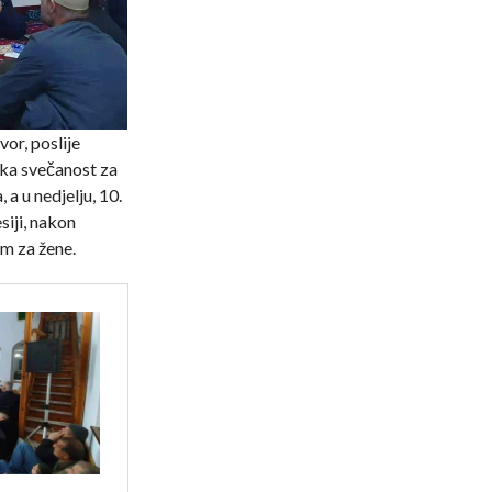
or, poslije
ka svečanost za
a u nedjelju, 10.
iji, nakon
m za žene.