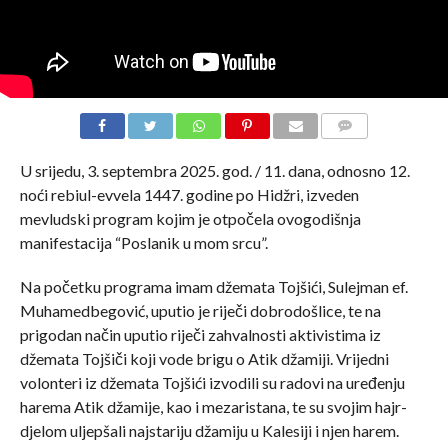
COMMENTS
U srijedu, 3. septembra 2025. god. / 11. dana, odnosno 12.
noći rebiul-evvela 1447. godine po Hidžri, izveden
mevludski program kojim je otpočela ovogodišnja
manifestacija “Poslanik u mom srcu”.
Na početku programa imam džemata Tojšići, Sulejman ef.
Muhamedbegović, uputio je riječi dobrodošlice, te na
prigodan način uputio riječi zahvalnosti aktivistima iz
džemata Tojšiči koji vode brigu o Atik džamiji. Vrijedni
volonteri iz džemata Tojšići izvodili su radovi na uređenju
harema Atik džamije, kao i mezaristana, te su svojim hajr-
djelom uljepšali najstariju džamiju u Kalesiji i njen harem.