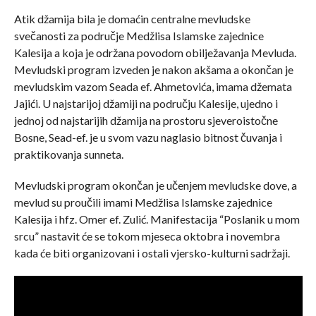
Atik džamija bila je domaćin centralne mevludske
svečanosti za područje Medžlisa Islamske zajednice
Kalesija a koja je održana povodom obilježavanja Mevluda.
Mevludski program izveden je nakon akšama a okončan je
mevludskim vazom Seada ef. Ahmetovića, imama džemata
Jajići. U najstarijoj džamiji na području Kalesije, ujedno i
jednoj od najstarijih džamija na prostoru sjeveroistočne
Bosne, Sead-ef. je u svom vazu naglasio bitnost čuvanja i
praktikovanja sunneta.
Mevludski program okončan je učenjem mevludske dove, a
mevlud su proučili imami Medžlisa Islamske zajednice
Kalesija i hfz. Omer ef. Zulić. Manifestacija “Poslanik u mom
srcu” nastavit će se tokom mjeseca oktobra i novembra
kada će biti organizovani i ostali vjersko-kulturni sadržaji.