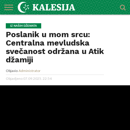
POČETNA
O
DŽEMATI
IMAMI
MEKTEBSKI
VIJESTI
HUTBE
NAJAVE
KALENDAR
KONTAKT
IZ NAŠIH DŽEMATA
MEDŽLISU
CENTAR
Poslanik u mom srcu:
Centralna mevludska
svečanost održana u Atik
džamiji
Objavio
Administrator
Objavljeno
07.09.2025. 22:54