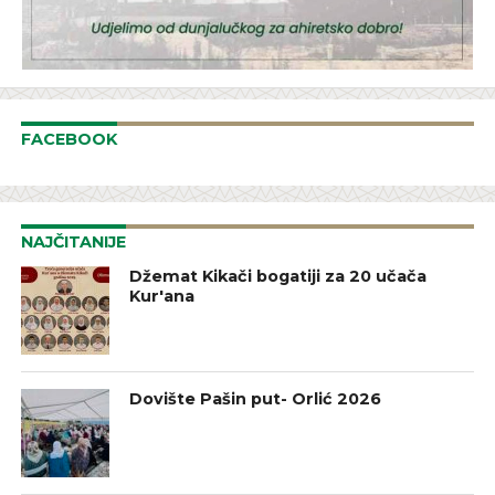
FACEBOOK
NAJČITANIJE
Džemat Kikači bogatiji za 20 učača
Kur'ana
Dovište Pašin put- Orlić 2026