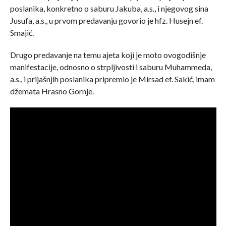
poslanika, konkretno o saburu Jakuba, a.s., i njegovog sina
Jusufa, a.s., u prvom predavanju govorio je hfz. Husejn ef.
Smajić.
Drugo predavanje na temu ajeta koji je moto ovogodišnje
manifestacije, odnosno o strpljivosti i saburu Muhammeda,
a.s., i prijašnjih poslanika pripremio je Mirsad ef. Sakić, imam
džemata Hrasno Gornje.