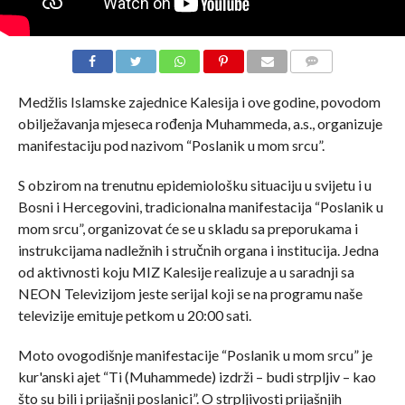
COMMENTS
Medžlis Islamske zajednice Kalesija i ove godine, povodom
obilježavanja mjeseca rođenja Muhammeda, a.s., organizuje
manifestaciju pod nazivom “Poslanik u mom srcu”.
S obzirom na trenutnu epidemiološku situaciju u svijetu i u
Bosni i Hercegovini, tradicionalna manifestacija “Poslanik u
mom srcu”, organizovat će se u skladu sa preporukama i
instrukcijama nadležnih i stručnih organa i institucija. Jedna
od aktivnosti koju MIZ Kalesije realizuje a u saradnji sa
NEON Televizijom jeste serijal koji se na programu naše
televizije emituje petkom u 20:00 sati.
Moto ovogodišnje manifestacije “Poslanik u mom srcu” je
kur'anski ajet “Ti (Muhammede) izdrži – budi strpljiv – kao
što su bili i prijašnji poslanici”. O strpljivosti prijašnjih