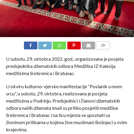
COMMENTS
U subotu, 29. oktobra 2022. god., organizovana je posjeta
predsjednika džematskih odbora Medžlisa IZ Kalesija
medžlisima Srebrenica i Bratunac.
U okviru kulturno-vjerske manifestacije “Poslanik u mom
srcu”, u subotu, 29. oktobra, realizovana je posjeta
medžlisima u Podrinju. Predsjednici i članovi džematskih
odbora naših džemata imali su priliku posjetiti medžlise
Srebrenica i Bratunac i na licu mjesta se upoznati sa
životnom prilikama u kojima žive muslimani Bošnjaci u ovim
krajevima.