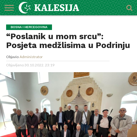
POČETNA
O
DŽEMATI
IMAMI
MEKTEBSKI
VIJESTI
HUTBE
NAJAVE
KALENDAR
KONTAKT
BOSNA I HERCEGOVINA
MEDŽLISU
CENTAR
“Poslanik u mom srcu”:
Posjeta medžlisima u Podrinju
Objavio
Administrator
Objavljeno
30.10.2022. 23:19