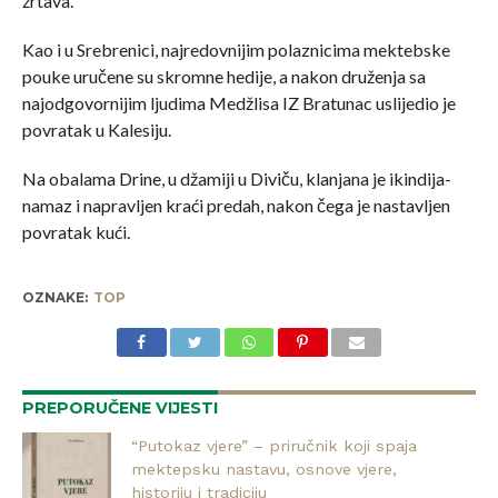
žrtava.
Kao i u Srebrenici, najredovnijim polaznicima mektebske
pouke uručene su skromne hedije, a nakon druženja sa
najodgovornijim ljudima Medžlisa IZ Bratunac uslijedio je
povratak u Kalesiju.
Na obalama Drine, u džamiji u Diviču, klanjana je ikindija-
namaz i napravljen kraći predah, nakon čega je nastavljen
povratak kući.
OZNAKE:
TOP
PREPORUČENE VIJESTI
“Putokaz vjere” – priručnik koji spaja
mektepsku nastavu, osnove vjere,
historiju i tradiciju