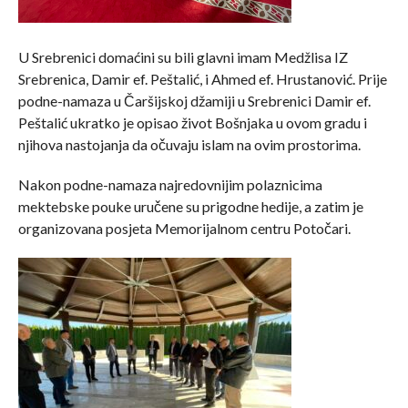
U Srebrenici domaćini su bili glavni imam Medžlisa IZ
Srebrenica, Damir ef. Peštalić, i Ahmed ef. Hrustanović. Prije
podne-namaza u Čaršijskoj džamiji u Srebrenici Damir ef.
Peštalić ukratko je opisao život Bošnjaka u ovom gradu i
njihova nastojanja da očuvaju islam na ovim prostorima.
Nakon podne-namaza najredovnijim polaznicima
mektebske pouke uručene su prigodne hedije, a zatim je
organizovana posjeta Memorijalnom centru Potočari.