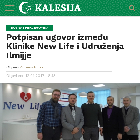
POČETNA
O
DŽEMATI
IMAMI
MEKTEBSKI
VIJESTI
HUTBE
NAJAVE
KALENDAR
KONTAKT
BOSNA I HERCEGOVINA
MEDŽLISU
CENTAR
Potpisan ugovor između
Klinike New Life i Udruženja
Ilmijje
Objavio
Administrator
Objavljeno
12.01.2017. 18:53