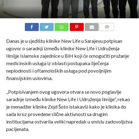
COMMENTS
Danas je u sjedištu klinike New Life u Sarajevu potpisan
ugovor o saradnji između klinike New Life i Udruženja
Ilmijje Islamske zajednice u BiH koji će omogućiti pružanje
medicinskih usluga iz oblasti postupaka liječenja
neplodnosti i oftamoloških usluga pod povoljnijim
finansijskim uslovima.
„Potpisivanjem ovog ugovora otvara se novo poglavlje
saradnje između klinike New Life i Udruženja Ilmijje“, rekao
je menadžer klinike Zejd Šoto istakavši kako je klinika do
sada kroz provedene slične aktivnosti sa drugim
institucijama ostvarila veliki napredak u smislu zadovoljstva
pacijenata.