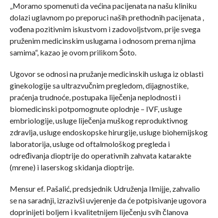
„Moramo spomenuti da većina pacijenata na našu kliniku
dolazi uglavnom po preporuci naših prethodnih pacijenata ,
vođena pozitivnim iskustvom i zadovoljstvom, prije svega
pruženim medicinskim uslugama i odnosom prema njima
samima“, kazao je ovom prilikom Šoto.
Ugovor se odnosi na pružanje medicinskih usluga iz oblasti
ginekologije sa ultrazvučnim pregledom, dijagnostike,
praćenja trudnoće, postupaka liječenja neplodnosti i
biomedicinski potpomognute oplodnje – IVF, usluge
embriologije, usluge liječenja muškog reproduktivnog
zdravlja, usluge endoskopske hirurgije, usluge biohemijskog
laboratorija, usluge od oftalmološkog pregleda i
određivanja dioptrije do operativnih zahvata katarakte
(mrene) i laserskog skidanja dioptrije.
Mensur ef. Pašalić, predsjednik Udruženja Ilmijje, zahvalio
se na saradnji, izrazivši uvjerenje da će potpisivanje ugovora
doprinijeti boljem i kvalitetnijem liječenju svih članova