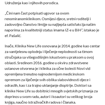
Udruženja kao i njihovih porodica.
„Čini nam čast potpisati ugovor sa ovom
renomiranomklinikom. Osmijesi djece, sretni roditelji i
zadovoljno članstvo Ilmijje su najljepša satisfakcija našim
naporima za kvalitetniji status imama IZ-e u BiH“, istakao je
ef. Pašalić.
Inače, Klinika New Life osnovana je 2014. godine kao centar
za vantjelesnu oplodnju i liječenje neplodnosti sa timom
stručnjaka sa višegodišnjim iskustvom u praksom u ovoj
oblasti. Sredinom 2016. godine u okviru zdravstvene
ustanove otvorena je i klinika za očne bolesti Novi vid
opremljena trenutno najmodernijom medicinskom
opremom za liječenje svih oblika slabovidnosti djece i
odraslih, kao i za trajno uklanjanje dioptrije. Doktori sa
klinike New Life su dobitnici mnogih svjetskih priznanja za
doprinos u svom radu, autori i koautori su velikog broja
knjiga, naučno istraživačkih radova i članaka.