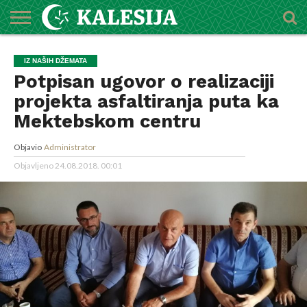
POČETNA
O
DŽEMATI
IMAMI
MEKTEBSKI
VIJESTI
HUTBE
NAJAVE
KALENDAR
KONTAKT
IZ NAŠIH DŽEMATA
MEDŽLISU
CENTAR
Potpisan ugovor o realizaciji
projekta asfaltiranja puta ka
Mektebskom centru
Objavio
Administrator
Objavljeno
24.08.2018. 00:01