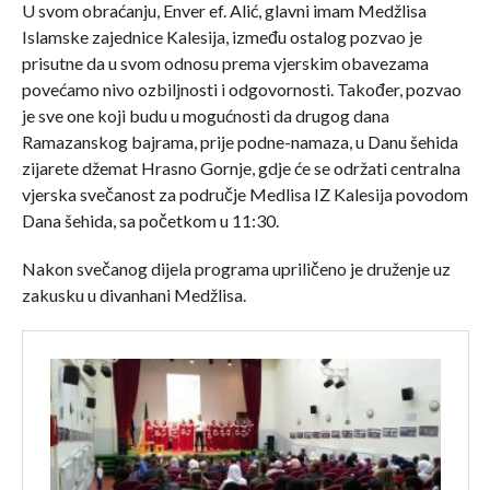
U svom obraćanju, Enver ef. Alić, glavni imam Medžlisa
Islamske zajednice Kalesija, između ostalog pozvao je
prisutne da u svom odnosu prema vjerskim obavezama
povećamo nivo ozbiljnosti i odgovornosti. Također, pozvao
je sve one koji budu u mogućnosti da drugog dana
Ramazanskog bajrama, prije podne-namaza, u Danu šehida
zijarete džemat Hrasno Gornje, gdje će se održati centralna
vjerska svečanost za područje Medlisa IZ Kalesija povodom
Dana šehida, sa početkom u 11:30.
Nakon svečanog dijela programa upriličeno je druženje uz
zakusku u divanhani Medžlisa.