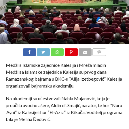
COMMENTS
Medžlis Islamske zajednice Kalesija i Mreža mladih
Medžlisa Islamske zajednice Kalesija su prvog dana
Ramazanskog bajrama u BKC-u “Alija Izetbegović” Kalesija
organizovali bajramsku akademiju.
Na akademiji su učestvovali Nahla Mujanović, koja je
proučila uvodno ašere, Aldin ef. Smajić, narator, te hor “Nuru
‘Ayni” iz Kalesije i hor “El-Aziz” iz Kikača. Voditelj programa
bila je Meliha Đedović.