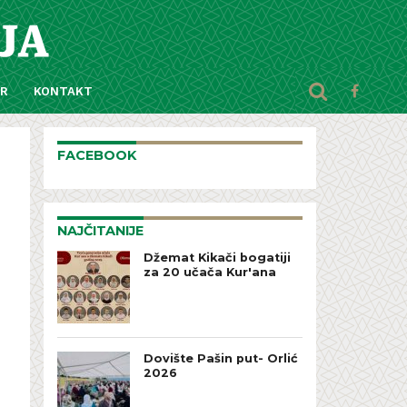
AR
KONTAKT
FACEBOOK
NAJČITANIJE
Džemat Kikači bogatiji
za 20 učača Kur'ana
Dovište Pašin put- Orlić
2026