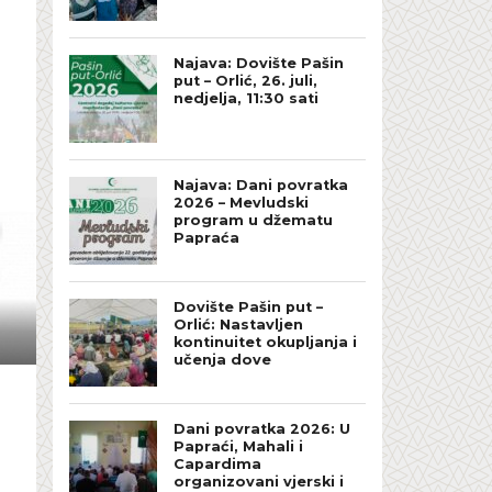
Najava: Dovište Pašin
put – Orlić, 26. juli,
nedjelja, 11:30 sati
Najava: Dani povratka
2026 – Mevludski
program u džematu
Papraća
Dovište Pašin put –
Orlić: Nastavljen
kontinuitet okupljanja i
učenja dove
Dani povratka 2026: U
Papraći, Mahali i
Capardima
organizovani vjerski i