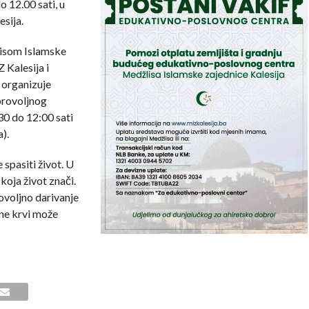
o 12.00 sati, u
sija.
žlisom Islamske
 Kalesija i
 organizuje
brovoljnog
30 do 12:00 sati
).
pasiti život. U
oja život znači.
rovoljno darivanje
ane krvi može