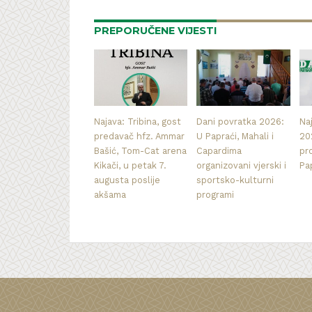
PREPORUČENE VIJESTI
Najava: Tribina, gost
Dani povratka 2026:
Na
predavač hfz. Ammar
U Papraći, Mahali i
20
Bašić, Tom-Cat arena
Capardima
pr
Kikači, u petak 7.
organizovani vjerski i
Pa
augusta poslije
sportsko-kulturni
akšama
programi