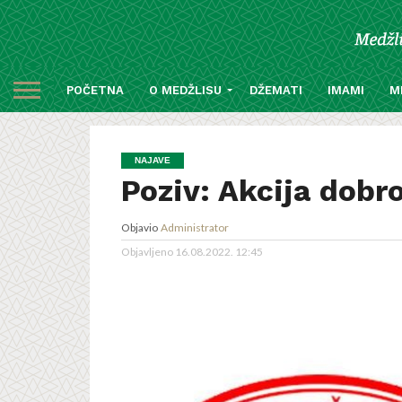
POČETNA
O MEDŽLISU
DŽEMATI
IMAMI
M
NAJAVE
Poziv: Akcija dobr
Objavio
Administrator
Objavljeno
16.08.2022. 12:45