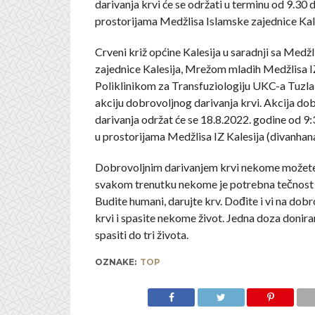
darivanja krvi će se održati u terminu od 9.30 d
prostorijama Medžlisa Islamske zajednice Kale
Crveni križ općine Kalesija u saradnji sa Med
zajednice Kalesija, Mrežom mladih Medžlisa IZ
Poliklinikom za Transfuziologiju UKC-a Tuzla
akciju dobrovoljnog darivanja krvi. Akcija do
darivanja održat će se 18.8.2022. godine od 9:
u prostorijama Medžlisa IZ Kalesija (divanhana
Dobrovoljnim darivanjem krvi nekome možete s
svakom trenutku nekome je potrebna tečnost k
Budite humani, darujte krv. Dođite i vi na dob
krvi i spasite nekome život. Jedna doza donir
spasiti do tri života.
OZNAKE:
TOP