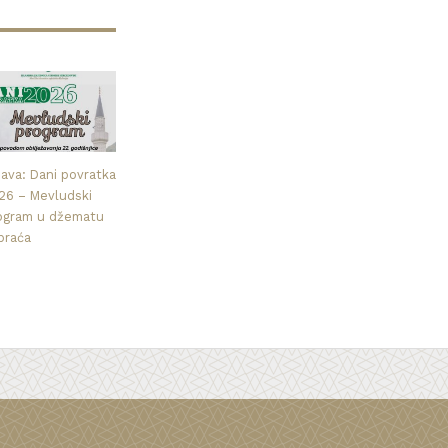
java: Dani povratka
26 – Mevludski
ogram u džematu
praća