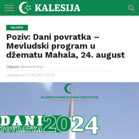
POČETNA
O
DŽEMATI
IMAMI
MEKTEBSKI
VIJESTI
HUTBE
NAJAVE
KALENDAR
KONTAKT
NAJAVE
MEDŽLISU
CENTAR
Poziv: Dani povratka –
Mevludski program u
džematu Mahala, 24. august
Objavio
Administrator
Objavljeno
21.08.2024. 20:05