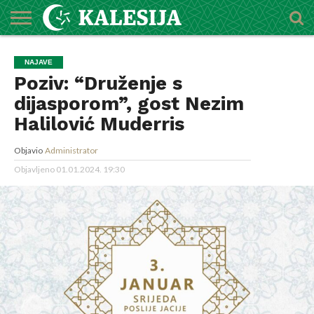
POČETNA
O
DŽEMATI
IMAMI
MEKTEBSKI
VIJESTI
HUTBE
NAJAVE
KALENDAR
KONTAKT
NAJAVE
MEDŽLISU
CENTAR
Poziv: “Druženje s
dijasporom”, gost Nezim
Halilović Muderris
Objavio
Administrator
Objavljeno
01.01.2024. 19:30