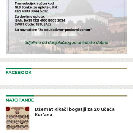
FACEBOOK
NAJČITANIJE
Džemat Kikači bogatiji za 20 učača
Kur'ana