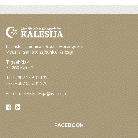
Islamska zajednica u Bosni i Hercegovini
Medžlis Islamske zajednice Kalesija
Trg šehida 4
75 260 Kalesija
Tel.: +387 35 631 132
Fax: +387 35 631 990
Email: medzliskalesija@live.com
FACEBOOK