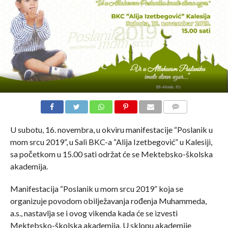
COMMENTS
U subotu, 16. novembra, u okviru manifestacije “Poslanik u
mom srcu 2019”, u Sali BKC-a “Alija Izetbegović” u Kalesiji,
sa početkom u 15.00 sati održat će se Mektebsko-školska
akademija.
Manifestacija “Poslanik u mom srcu 2019” koja se
organizuje povodom obilježavanja rođenja Muhammeda,
a.s., nastavlja se i ovog vikenda kada će se izvesti
Mektebsko-školska akademija. U sklopu akademije