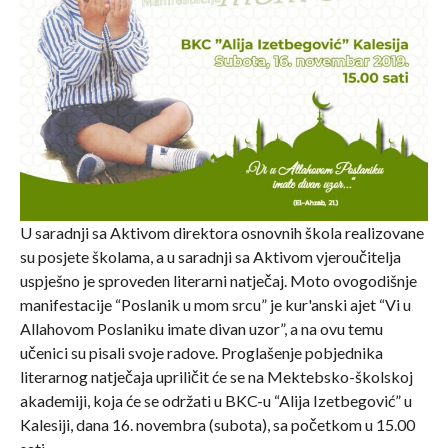
U saradnji sa Aktivom direktora osnovnih škola realizovane
su posjete školama, a u saradnji sa Aktivom vjeroučitelja
uspješno je sproveden literarni natječaj. Moto ovogodišnje
manifestacije “Poslanik u mom srcu” je kur'anski ajet “Vi u
Allahovom Poslaniku imate divan uzor”, a na ovu temu
učenici su pisali svoje radove. Proglašenje pobjednika
literarnog natječaja upriličit će se na Mektebsko-školskoj
akademiji, koja će se održati u BKC-u “Alija Izetbegović” u
Kalesiji, dana 16. novembra (subota), sa početkom u 15.00