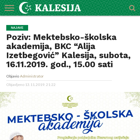
POČETNA
O
DŽEMATI
IMAMI
MEKTEBSKI
VIJESTI
HUTBE
NAJAVE
KALENDAR
KONTAKT
NAJAVE
MEDŽLISU
CENTAR
Poziv: Mektebsko-školska
akademija, BKC “Alija
Izetbegović” Kalesija, subota,
16.11.2019. god., 15.00 sati
Objavio
Administrator
Objavljeno
13.11.2019. 21:22