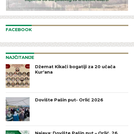
FACEBOOK
NAJČITANIJE
Džemat Kikači bogatiji za 20 učača
Kur'ana
Dovište Pašin put- Orlić 2026
Najava: Dovište Pašin put – Orlić, 26.