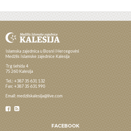
Islamska zajednica u Bosni i Hercegovini
Medžlis Islamske zajednice Kalesija
Trg šehida 4
75 260 Kalesija
Tel.: +387 35 631 132
Fax: +387 35 631 990
Email: medzliskalesija@live.com
FACEBOOK