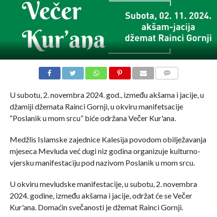
COMMENTS
U subotu, 2. novembra 2024. god., između akšama i jacije, u
džamiji džemata Rainci Gornji, u okviru manifetsacije
“Poslanik u mom srcu” biće održana Večer Kur'ana.
Medžlis Islamske zajednice Kalesija povodom obilježavanja
mjeseca Mevluda već dugi niz godina organizuje kulturno-
vjersku manifestaciju pod nazivom Poslanik u mom srcu.
U okviru mevludske manifestacije, u subotu, 2. novembra
2024. godine, između akšama i jacije, održat će se Večer
Kur'ana. Domaćin svečanosti je džemat Rainci Gornji.