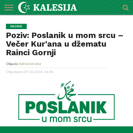
POČETNA
O
DŽEMATI
IMAMI
MEKTEBSKI
VIJESTI
HUTBE
NAJAVE
KALENDAR
KONTAKT
NAJAVE
MEDŽLISU
CENTAR
Poziv: Poslanik u mom srcu –
Večer Kur'ana u džematu
Rainci Gornji
Objavio
Administrator
Objavljeno
29.10.2024. 14:44