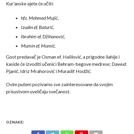
Kur'anske ajete će učiti:
hfz. Mehmed Mujić,
Izudin ef. Baturić,
Ibrahim ef. Džihanović,
Mumin ef. Mumić.
Gost predavač je Osman ef. Halilović, a prigodne ilahije i
kaside će izvoditi učenici Behram-begove medrese; Dawud
Pjanić, Idriz Mrahorović i Muradif Hodžić.
Ovim putem pozivamo sve zainteresovane da svojim
prisustvom uveličaju svečanost.
OZNAKE: